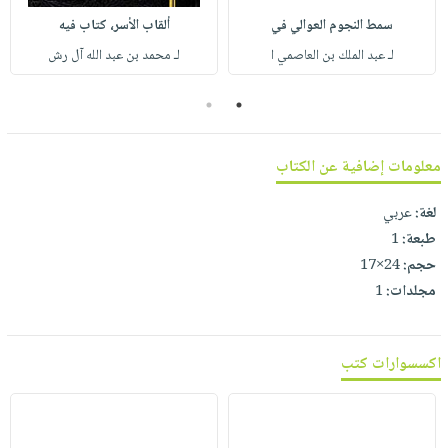
صابون
فيديوهات
سمط النجوم العوالي في
ألقاب الأسر، كتاب فيه
عربة
أطفال
أسئلة
لـ عبد الملك بن العاصمي ا
لـ محمد بن عبد الله آل رش
التسوق
مناسبات
يتكرر
طرحها
2
1
نشرة
الإصدارات
خدمات
نيل
معلومات إضافية عن الكتاب
وفرات
لغة:
عربي
انشر
طبعة:
1
كتابك
حجم:
24×17
تواصل
مجلدات:
1
معنا
اكسسوارات كتب