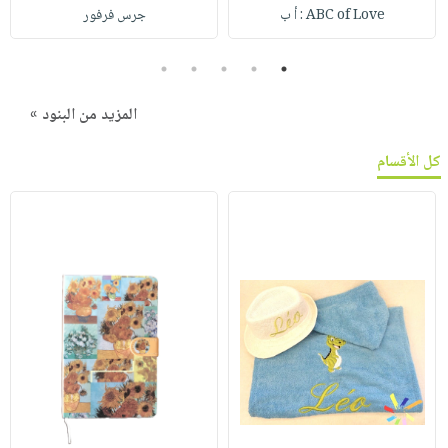
ABC of Love : أ ب
جرس فرفور
5
4
3
2
1
المزيد من البنود »
كل الأقسام