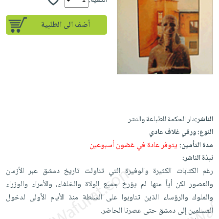
إختياراتنا
الكمية:
تعليمية
أسئلة
إختياراتنا
المواضيع
iKitab
يتكرر
أضف الى الطلبية
كتب
بلا
الأكثر
طرحها
أكاديمية
الصحة
حدود
مبيعاً
تحميل
والعناية
صندوق
أسئلة
إختياراتنا
masmu3
الشخصية
القراءة
يتكرر
وسائل
على
جديد
English
طرحها
تعليمية
Android
books
الكل
تحميل
صندوق
تحميل
iKitab
أجهزة
القراءة
المطبخ
masmu3
الناشر:
دار الحكمة للطباعة والنشر
على
العناية
والسفرة
على
جوائز
النوع:
ورقي غلاف عادي
Android
جديد
الشخصية
Apple
يتوفر عادة في غضون أسبوعين
مدة التأمين:
تحميل
العناية
نبذة الناشر:
الكل
iKitab
وتصفيف
رغم الكتابات الكثيرة والوفيرة التي تناولت تاريخ دمشق عبر الأزمان
أواني
متجر
على
الشعر
والعصور لكن أياً منها لم يؤرخ جميع الولاة والخلفاء، والأمراء والوزراء
الطهي
الهدايا
Apple
العناية
والملوك والرؤساء الذين تناوبوا على السلطة منذ الأيام الأولى لدخول
أدوات
بالجسم
أقسام
المسلمين إلى دمشق حتى عصرنا الحاضر.
الخبز