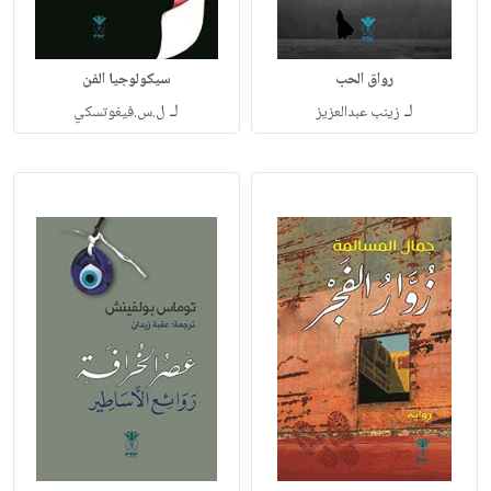
رواق الحب
سيكولوجيا الفن
لـ
لـ
زينب عبدالعزيز
ل.س.فيغوتسكي