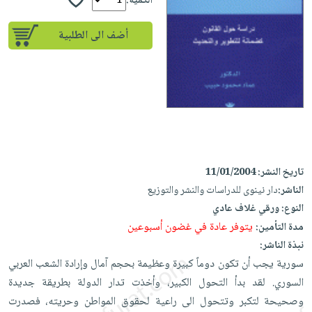
إختياراتنا
الكمية:
تعليمية
أسئلة
إختياراتنا
المواضيع
iKitab
يتكرر
أضف الى الطلبية
كتب
بلا
الأكثر
طرحها
أكاديمية
الصحة
حدود
مبيعاً
تحميل
والعناية
صندوق
أسئلة
وسائل
masmu3
الشخصية
القراءة
يتكرر
تعليمية
على
جديد
English
طرحها
صندوق
Android
books
الكل
تحميل
القراءة
تحميل
iKitab
أجهزة
جوائز
المطبخ
masmu3
تاريخ النشر:
11/01/2004
على
العناية
والسفرة
على
الناشر:
دار نينوى للدراسات والنشر والتوزيع
Android
جديد
الشخصية
Apple
النوع:
ورقي غلاف عادي
تحميل
العناية
يتوفر عادة في غضون أسبوعين
مدة التأمين:
الكل
iKitab
وتصفيف
نبذة الناشر:
أواني
متجر
على
الشعر
سورية يجب أن تكون دوماً كبيرة وعظيمة بحجم آمال وإرادة الشعب العربي
الطهي
الهدايا
Apple
العناية
السوري. لقد بدأ التحول الكبير، وأخذت تدار الدولة بطريقة جديدة
أدوات
بالجسم
أقسام
وصحيحة لتكبر وتتحول الى راعية لحقوق المواطن وحريته، فصدرت
الخبز