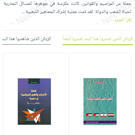
العناية
الأكثر
جملة من المراسيم والقوانين، كانت مكرسة في جوهرها للمسائل الجذرية
شحن
أدوات
بالأسنان
مبيعاً
لحياة الشعب والدولة. لقد تمت عملية إشراك الجماهير الشعبية
...
مجاني
المائدة
إقرأ المزيد
الحمية
العودة
بنود
الأوعية
والتغذية
للمدارس
مختارة
والتخزين
اشتراكات
اكسسوارات
الزبائن الذين اشتروا هذا البند اشتروا أيضاً
الزبائن الذين شاهدوا هذا البند
أدوات
كتب
كل
بحث
المطبخ
الاشتراكات
اكسسوارات
متقدم
منزلية
صندوق
القراءة
اكسسوارات
iKitab
ملابس
نيل
بلا
مطرزات
وفرات
حدود
حقائب
عن
حسابك
حلي
الشركة
عناية
لائحة
سياسة
بالذات
الأمنيات
الشركة