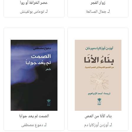
زوار الفجر
عصر الخرافة أو روا
لـ
لـ
جمال المسالمة
توماس بولفينش
بناء الأنا من العص
الصمت لم يعد جوابا
لـ
لـ
أوزدن أوزكايا دم
دموع مصطفى