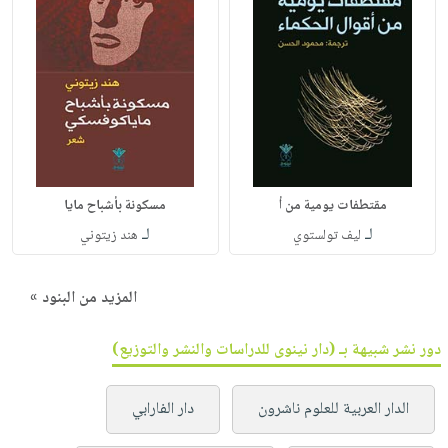
مقتطفات يومية من أ
مسكونة بأشباح مايا
لـ
لـ
ليف تولستوي
هند زيتوني
المزيد من البنود »
دور نشر شبيهة بـ (دار نينوى للدراسات والنشر والتوزيع)
الدار العربية للعلوم ناشرون
دار الفارابي