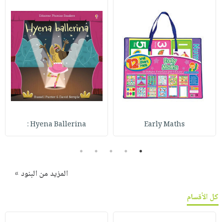
Hyena Ballerina :
Early Maths
5
4
3
2
1
المزيد من البنود »
كل الأقسام