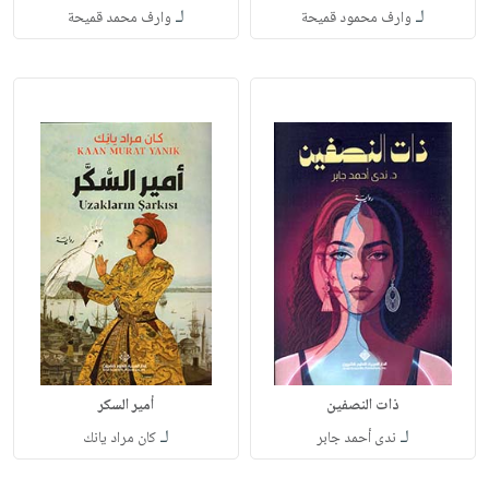
لـ
لـ
وارف محمود قميحة
وارف محمد قميحة
ذات النصفين
أمير السكر
لـ
لـ
ندى أحمد جابر
كان مراد يانك