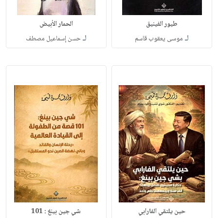
طيور الفينيق
الحمار الأبيض
لـ
لـ
موسى يعقوب قاسم
حسن إسماعيل مصطف
حين يلتقي الفارابي
شي جين بينغ : 101