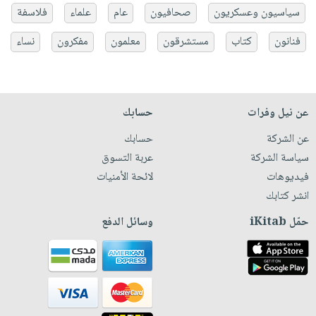
سياسيون وعسكريون
صحافيون
عام
علماء
فلاسفة
فنانون
كتاب
مستشرقون
معلمون
مفكرون
نساء
عن نيل وفرات
حسابك
عن الشركة
حسابك
سياسة الشركة
عربة التسوق
فيديوهات
لائحة الأمنيات
انشر كتابك
حمّل iKitab
وسائل الدفع