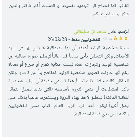
ثقافيا كما نحتاج الى تجديد نفسيتنا و التمسك أكثر فأكثر بالدين.
شكرا و السلام عليكم.
الإسم:
عادل
شاهد كل تعليقاتي
للفضوليين فقط
- 26/02/28
سيرة شخصية للوليد أعتقد أن لها مصداقية لا بأس بها في سرد
الأحداث، ولكن التحليل يأتي مبالغاً فيه غالباًً لإعطاء صورة خيالية عن
شخصية الوليد وإنجازاته. هذه ليست حكاية كفاح أو صراع أو معاناة
رغم أنها حاولت تصوير شخصية الوليد كمكافح بدأ من لاشئ، ولكن
الحقائق كانت خلاف ذلك تماماً. هذا لا ينفي حقيقة أن الوليد شخصية
ذكية استطاعت أن تنمي الثروة الأساسية (التي بناها بفضل انتمائه
للعائلة المالكة) لينطلق لاحقاً بهذه الثروة ويستثمرها عالمياً بذكاء حتى
يصل أخيراً ليكون أحد أثرى أثرياء العالم. كتاب مسلي للفضوليين
ولكنه ليس بذي قيمة استثنائية.