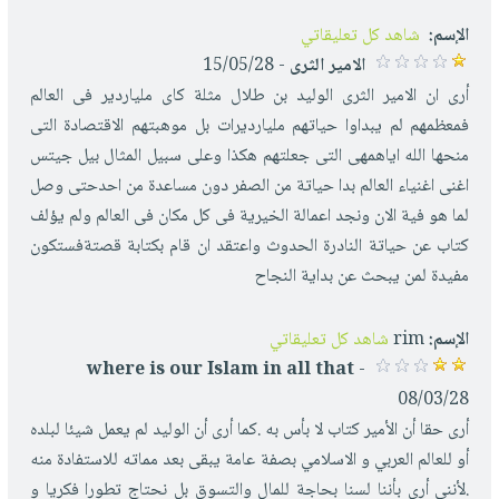
الإسم:
شاهد كل تعليقاتي
الامير الثرى
- 15/05/28
أرى ان الامير الثرى الوليد بن طلال مثلة كاى ملياردير فى العالم
فمعظمهم لم يبداوا حياتهم مليارديرات بل موهبتهم الاقتصادة التى
منحها الله اياهمهى التى جعلتهم هكذا وعلى سبيل المثال بيل جيتس
اغنى اغنياء العالم بدا حياتة من الصفر دون مساعدة من احدحتى وصل
لما هو فية الان ونجد اعمالة الخيرية فى كل مكان فى العالم ولم يؤلف
كتاب عن حياتة النادرة الحدوث واعتقد ان قام بكتابة قصتةفستكون
مفيدة لمن يبحث عن بداية النجاح
الإسم:
rim
شاهد كل تعليقاتي
where is our Islam in all that
-
08/03/28
أرى حقا أن الأمير كتاب لا بأس به .كما أرى أن الوليد لم يعمل شيئا لبلده
أو للعالم العربي و الاسلامي بصفة عامة يبقى بعد مماته للاستفادة منه
.لأنني أرى بأننا لسنا بحاجة للمال والتسوق بل نحتاج تطورا فكريا و