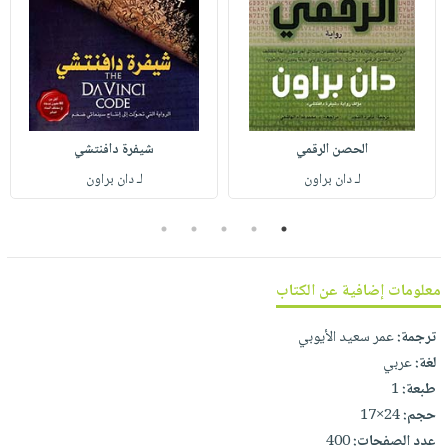
صابون
فيديوهات
عربة
أطفال
أسئلة
التسوق
مناسبات
يتكرر
طرحها
نشرة
الإصدارات
خدمات
الحصن الرقمي
شيفرة دافنتشي
نيل
لـ دان براون
لـ دان براون
وفرات
انشر
5
4
3
2
1
كتابك
تواصل
معلومات إضافية عن الكتاب
معنا
ترجمة:
عمر سعيد الأيوبي
لغة:
عربي
طبعة:
1
حجم:
24×17
عدد الصفحات:
400