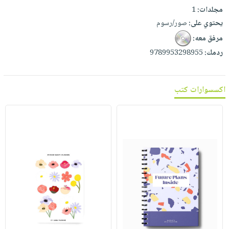
مجلدات:
1
يحتوي على:
صور/رسوم
مرفق معه:
ردمك:
9789953298955
اكسسوارات كتب