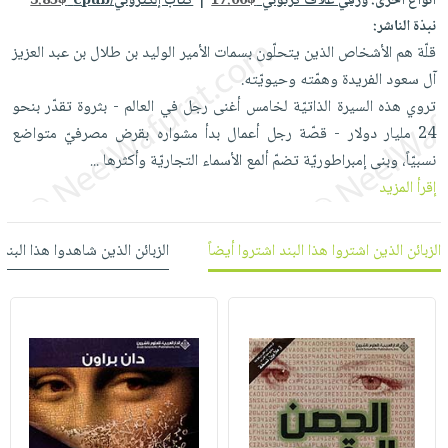
|
أنواع اخرى:
ورقي غلاف كرتوني
17.00$
كتاب إلكتروني/epub
3.85$
العناية
الأكثر
شحن
نبذة الناشر:
أدوات
بالأسنان
مبيعاً
مجاني
قلّة هم الأشخاص الذين يتحلّون بسمات الأمير الوليد بن طلال بن عبد العزيز
المائدة
الحمية
العودة
آل سعود الفريدة وهمّته وحيويّته.
بنود
الأوعية
والتغذية
للمدارس
تروي هذه السيرة الذاتيّة لخامس أغنى رجل في العالم - بثروة تقدّر بنحو
مختارة
والتخزين
اشتراكات
اكسسوارات
24 مليار دولار - قصّة رجل أعمال بدأ مشواره بقرض مصرفيّ متواضع
أدوات
كتب
كل
نسبيّاً، وبنى إمبراطوريّة تضمّ ألمع الأسماء التجاريّة وأكثرها
...
بحث
المطبخ
الاشتراكات
اكسسوارات
إقرأ المزيد
متقدم
منزلية
صندوق
القراءة
اكسسوارات
الزبائن الذين اشتروا هذا البند اشتروا أيضاً
الزبائن الذين شاهدوا هذا البند
iKitab
ملابس
نيل
بلا
مطرزات
وفرات
حدود
حقائب
عن
حسابك
حلي
الشركة
عناية
لائحة
سياسة
بالذات
الأمنيات
الشركة