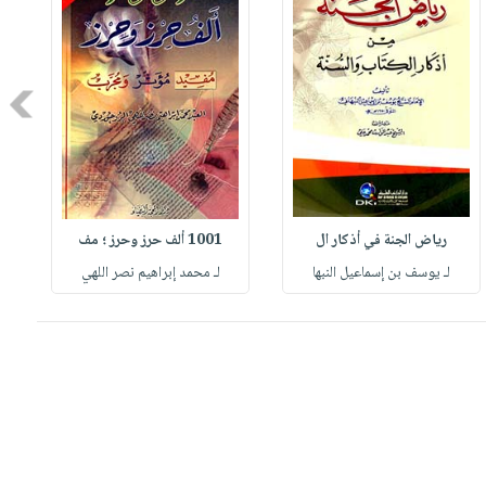
Next
رياض الجنة في أذكار ال
1001 ألف حرز وحرز ؛ مف
لـ يوسف بن إسماعيل النبها
لـ محمد إبراهيم نصر اللهي