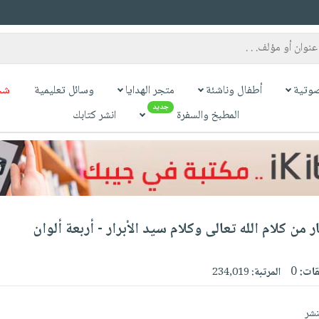
وتية
أطفال وناشئة
متجر الهدايا
وسائل تعليمية
شح
جديد
المطبخ والسفرة
انشر كتابك
 من كلام الله تعالى وكلام سيد الأبرار - أربعة ألوان
قات:
0
المرتبة:
234,019
نشر