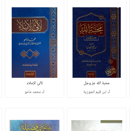
محبة الله عز وجل
لآلئ الإملاء
لـ
لـ
ابن قيم الجوزية
محمد مامو