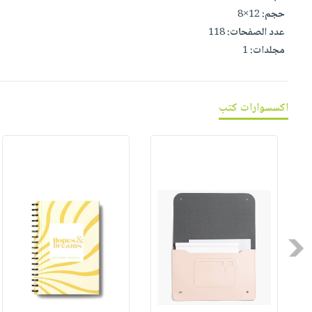
صابون
فيديوهات
حجم:
12×8
عربة
أطفال
عدد الصفحات:
118
أسئلة
التسوق
مناسبات
مجلدات:
1
يتكرر
طرحها
نشرة
الإصدارات
خدمات
اكسسوارات كتب
نيل
وفرات
انشر
كتابك
تواصل
معنا
Previous