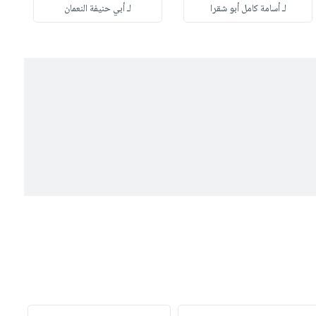
لـ أسامة كامل أبو شقرا
لـ أبي حنيفة النعمان