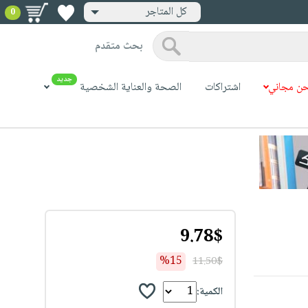
كل المتاجر
0
بحث متقدم
جديد
ن مجاني
اشتراكات
الصحة والعناية الشخصية
9.78$
%15
11.50$
الكمية: