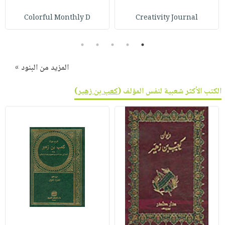
Colorful Monthly D
Creativity Journal
5
4
3
2
1
المزيد من البنود »
الكتب الأكثر شعبية لنفس المؤلف (
كعب بن زهير
)