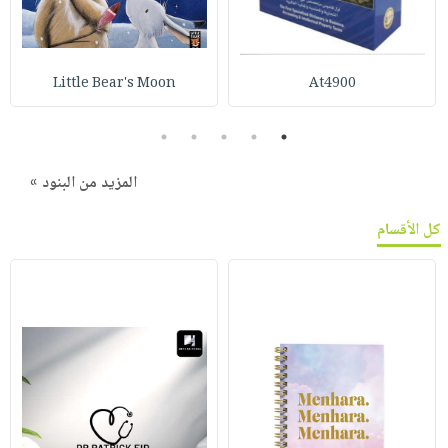
Little Bear's Moon
At4900
5
4
3
2
1
المزيد من البنود »
كل الأقسام