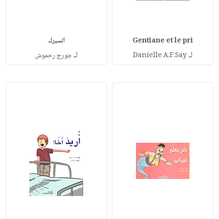
Gentiane et le pri
السيرك
لـ
لـ
Danielle A.F.Say
جورج رحموش