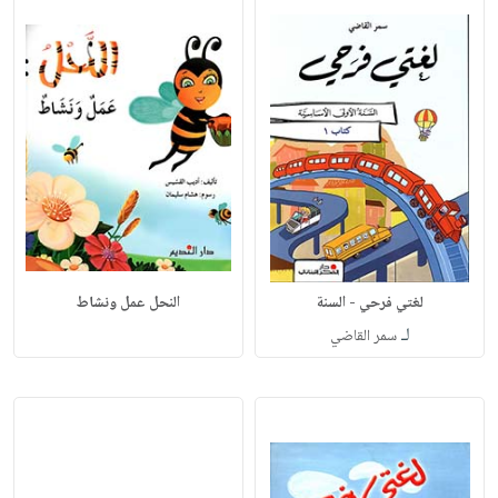
لغتي فرحي - السنة
النحل عمل ونشاط
لـ
سمر القاضي