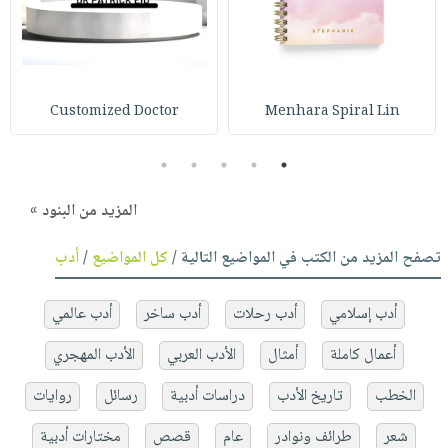
Customized Doctor
Menhara Spiral Lin
5
4
3
2
1
المزيد من البنود »
تصفح المزيد من الكتب في المواضيع التالية /
كل المواضيع
/
أدب
أدب إسلامي
أدب رحلات
أدب ساخر
أدب عالمي
أعمال كاملة
أمثال
الأدب العربي
الأدب المهجري
الخطب
تاريخ الأدب
دراسات أدبية
رسائل
روايات
شعر
طرائف ونوادر
عام
قصص
مختارات أدبية