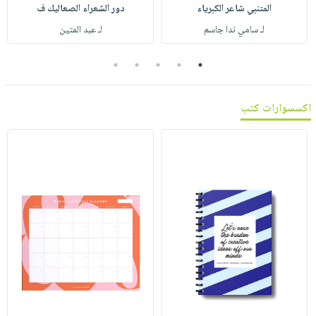
صابون
المتنبي شاعر الكبرياء
دور الشعراء الصعاليك ف
فيديوهات
عربة
أطفال
لـ سامي ندا جاسم
لـ عبد المتين
أسئلة
التسوق
مناسبات
يتكرر
5
4
3
2
1
طرحها
نشرة
الإصدارات
خدمات
اكسسوارات كتب
نيل
وفرات
انشر
كتابك
تواصل
معنا