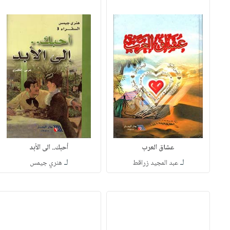
عشاق العرب
أحبك.. الى الأبد
لـ
لـ
عبد المجيد زراقط
هنري جيمس