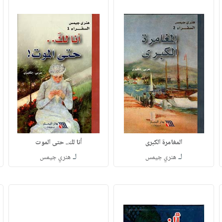
المغامرة الكبرى
أنا لك.. حتى الموت
لـ
لـ
هنري جيمس
هنري جيمس