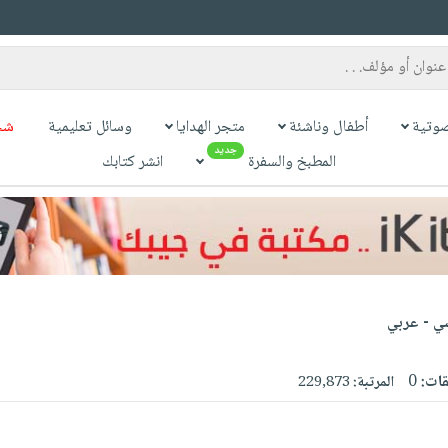
وتية
أطفال وناشئة
متجر الهدايا
وسائل تعليمية
شح
جديد
المطبخ والسفرة
انشر كتابك
سي - عربي
قات:
0
المرتبة:
229,873