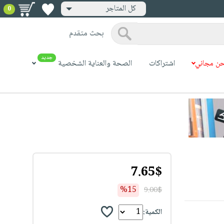
كل المتاجر
0
بحث متقدم
جديد
ن مجاني
اشتراكات
الصحة والعناية الشخصية
7.65$
%15
9.00$
الكمية: