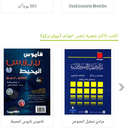
Fashionista Notebo
365 يوماً آتٍ
الكتب الأكثر شعبية لنفس المؤلف (
بسام بركة
)
Previous
مبادئ تحليل النصوص
قاموس لاروس المحيط