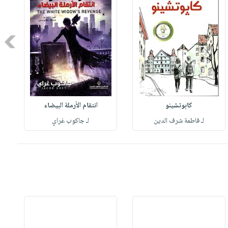
Next
كابوتشينو
انتقام الأرملة البيضاء
لـ فاطمة شرف الدين
لـ جاكوب غراي