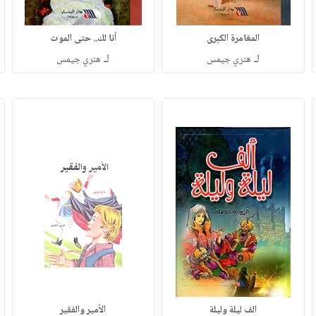
المغامرة الكبرى
أنا لك.. حتى الموت
لـ
لـ
هنري جيمس
هنري جيمس
الف ليلة وليلة
الأمير والفقير