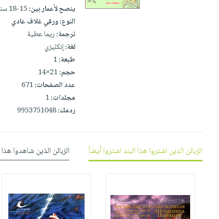
إختياراتنا
تعليمية
أسئلة
ينصح لأعمار بين:
15-18 سنوات
إختياراتنا
المواضيع
iKitab
يتكرر
النوع:
ورقي غلاف عادي
كتب
بلا
الأكثر
طرحها
ترجمة:
ريما عطية
أكاديمية
الصحة
حدود
مبيعاً
لغة:
إنكليزي
تحميل
والعناية
صندوق
أسئلة
إختياراتنا
طبعة:
1
masmu3
الشخصية
القراءة
يتكرر
وسائل
حجم:
21×14
على
جديد
English
طرحها
عدد الصفحات:
671
تعليمية
Android
books
الكل
مجلدات:
1
تحميل
صندوق
تحميل
ردمك:
9953751048
iKitab
أجهزة
القراءة
المطبخ
masmu3
على
العناية
والسفرة
على
جوائز
Android
جديد
الشخصية
Apple
الزبائن الذين اشتروا هذا البند اشتروا أيضاً
الزبائن الذين شاهدوا هذا 
تحميل
العناية
الكل
iKitab
وتصفيف
أواني
متجر
على
الشعر
الطهي
الهدايا
Apple
العناية
أدوات
بالجسم
أقسام
الخبز