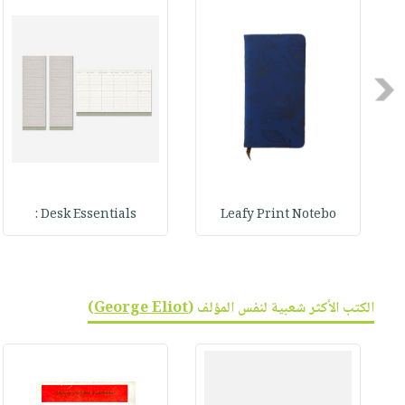
صابون
فيديوهات
عربة
أطفال
أسئلة
التسوق
مناسبات
يتكرر
Previous
طرحها
نشرة
الإصدارات
خدمات
نيل
وفرات
انشر
Desk Essentials :
Leafy Print Notebo
كتابك
تواصل
معنا
الكتب الأكثر شعبية لنفس المؤلف (
George Eliot
)