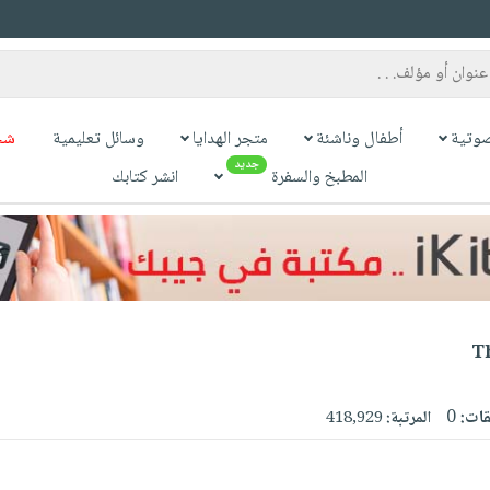
وتية
أطفال وناشئة
متجر الهدايا
وسائل تعليمية
شح
جديد
المطبخ والسفرة
انشر كتابك
Th
قات:
0
المرتبة:
418,929