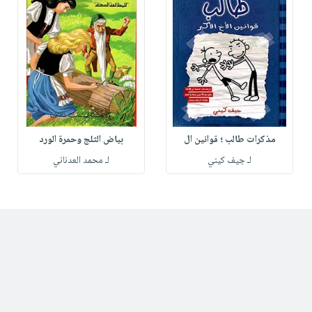
مذكرات طالب ؛ قوانين ال
بياض الثلج وحمرة الورد
لـ جيف كيني
لـ محمد العدناني