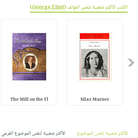
صابون
فيديوهات
الكتب الأكثر شعبية لنفس المؤلف (
George Eliot
)
عربة
أطفال
أسئلة
التسوق
مناسبات
يتكرر
طرحها
نشرة
الإصدارات
خدمات
نيل
وفرات
Previous
انشر
كتابك
تواصل
معنا
The Mill on the Fl
Silas Marner
الأكثر شعبية لنفس الموضوع
الأكثر شعبية لنفس الموضوع الفرعي