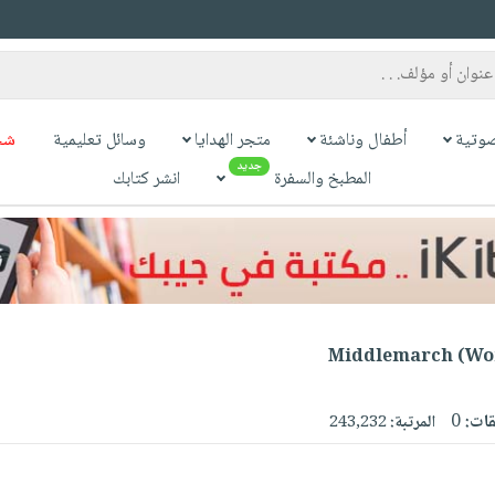
وتية
أطفال وناشئة
متجر الهدايا
وسائل تعليمية
شح
جديد
المطبخ والسفرة
انشر كتابك
Middlemarch (Wor
قات:
0
المرتبة:
243,232