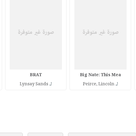
BRAT
Big Nate: This Mea
لـ
لـ
Lynsay Sands
Peirce, Lincoln