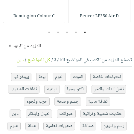
Remington Colour C
Beurer LE250 Air D
5
4
3
2
1
المزيد من البنود »
تصفح المزيد من الكتب في المواضيع التالية /
كل المواضيع
/
دين
احتياجات خاصة
الموت
النوم
بيئة
بيوغرافيا
تقبل الذات والآخر
تكنولوجيا
توعية
ثقافات الشعوب
ثقافة مالية
جسم وصحة
حرب ولجوء
حكايات شعبية وتراثية
حيوانات
خيال وابتكار
دين
رسم وتلوين
صداقة
صعوبات تعلمية
عائلة
علوم