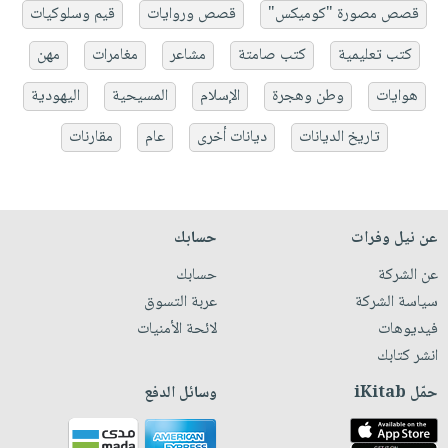
قصص مصورة "كوميكس"
قصص وروايات
قيم وسلوكيات
كتب تعليمية
كتب صامتة
مشاعر
مغامرات
مهن
هوايات
وطن وهجرة
الإسلام
المسيحية
اليهودية
تاريخ الديانات
ديانات أخرى
عام
مقارنات
عن نيل وفرات
حسابك
عن الشركة
حسابك
سياسة الشركة
عربة التسوق
فيديوهات
لائحة الأمنيات
انشر كتابك
حمّل iKitab
وسائل الدفع