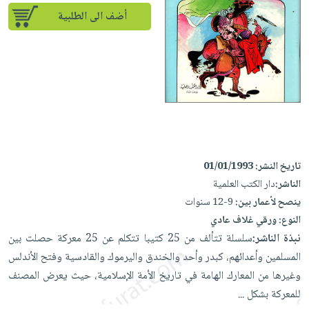
إختياراتنا
تعليمية
أسئلة
إختياراتنا
أضف الى الطلبية
المواضيع
iKitab
يتكرر
كتب
بلا
الأكثر
طرحها
أكاديمية
الصحة
حدود
مبيعاً
تحميل
والعناية
صندوق
أسئلة
وسائل
masmu3
الشخصية
القراءة
يتكرر
تعليمية
على
جديد
English
طرحها
صندوق
Android
books
الكل
تحميل
القراءة
تحميل
iKitab
أجهزة
جوائز
المطبخ
masmu3
تاريخ النشر:
01/01/1993
على
العناية
والسفرة
على
الناشر:
دار الكتب العلمية
Android
جديد
الشخصية
Apple
ينصح لأعمار بين:
9-12 سنوات
تحميل
العناية
النوع:
ورقي غلاف عادي
الكل
iKitab
وتصفيف
نبذة الناشر:
سلسلة تتألف من 25 كتيبا تتكلم عن 25 معركة حصلت بين
أواني
متجر
على
الشعر
المسلمين وأعدائهم، كبدر وأحد والخندق واليرموك والقادسية وفتح الأندلس
الطهي
الهدايا
Apple
وغيرها من المعارك الهامة في تاريخ الأمة الإسلامية، حيث يعرض المصنف
العناية
أدوات
للمعركة بشكل ...
بالجسم
أقسام
الخبز