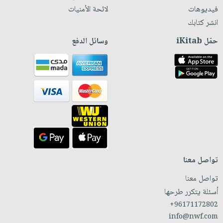
فيديوهات
لائحة الأمنيات
انشر كتابك
حمّل iKitab
وسائل الدفع
تواصل معنا
تواصل معنا
أسئلة يتكرر طرحها
+96171172802
info@nwf.com