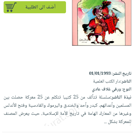
إختياراتنا
تعليمية
أسئلة
إختياراتنا
أضف الى الطلبية
المواضيع
iKitab
يتكرر
كتب
بلا
الأكثر
طرحها
أكاديمية
الصحة
حدود
مبيعاً
تحميل
والعناية
صندوق
أسئلة
وسائل
masmu3
الشخصية
القراءة
يتكرر
تعليمية
على
جديد
English
طرحها
صندوق
Android
books
الكل
تحميل
القراءة
تحميل
iKitab
أجهزة
جوائز
المطبخ
masmu3
تاريخ النشر:
01/01/1993
على
العناية
والسفرة
على
الناشر:
دار الكتب العلمية
Android
جديد
الشخصية
Apple
النوع:
ورقي غلاف عادي
تحميل
العناية
نبذة الناشر:
سلسلة تتألف من 25 كتيبا تتكلم عن 25 معركة حصلت بين
الكل
iKitab
وتصفيف
المسلمين وأعدائهم، كبدر وأحد والخندق واليرموك والقادسية وفتح الأندلس
أواني
متجر
على
الشعر
وغيرها من المعارك الهامة في تاريخ الأمة الإسلامية، حيث يعرض المصنف
الطهي
الهدايا
Apple
العناية
للمعركة بشكل ...
أدوات
بالجسم
أقسام
الخبز