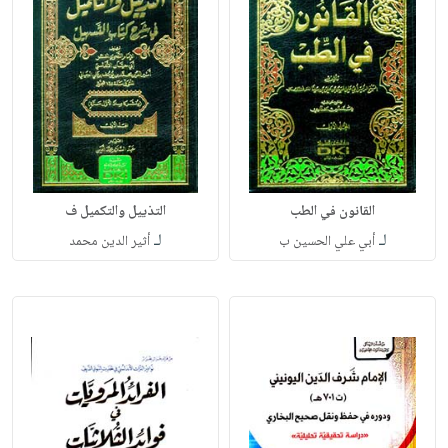
القانون في الطب
التذييل والتكميل ف
لـ
لـ
أبي علي الحسين ب
أثير الدين محمد