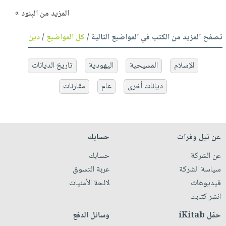
المزيد من البنود »
تصفح المزيد من الكتب في المواضيع التالية /
كل المواضيع
/
دين
الإسلام
المسيحية
اليهودية
تاريخ الديانات
ديانات أخرى
عام
مقارنات
عن نيل وفرات
حسابك
عن الشركة
حسابك
سياسة الشركة
عربة التسوق
فيديوهات
لائحة الأمنيات
انشر كتابك
حمّل iKitab
وسائل الدفع