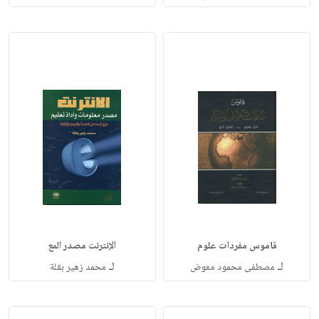
قاموس مفردات علوم
الإنترنت مصدر المع
لـ
لـ
مصطفى محمود معوض
محمد زهير بقلة