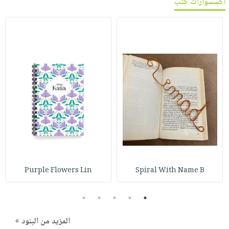
اكسسوارات كتب
Purple Flowers Lin
Spiral With Name B
5
4
3
2
1
المزيد من البنود »