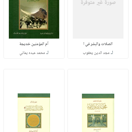
الصلات والبشر في ا
أم المؤمنين خديجة
لـ
لـ
مجد الدين يعقوب
محمد عبده يماني