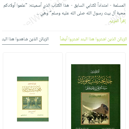
العناية
الأكثر
شحن
المسلمة - امتداداً لكتابي السابق - هذا الكتاب الذي أسميته: "علموا أولادكم
أدوات
بالأسنان
مبيعاً
مجاني
محبة آل بيت رسول الله صلى الله عليه وسلم" وهي
...
المائدة
الحمية
العودة
إقرأ المزيد
بنود
الأوعية
والتغذية
للمدارس
مختارة
والتخزين
اشتراكات
اكسسوارات
الزبائن الذين اشتروا هذا البند اشتروا أيضاً
الزبائن الذين شاهدوا هذا البند
أدوات
كتب
كل
بحث
المطبخ
الاشتراكات
اكسسوارات
متقدم
منزلية
صندوق
القراءة
اكسسوارات
iKitab
ملابس
نيل
بلا
مطرزات
وفرات
حدود
حقائب
عن
حسابك
حلي
الشركة
عناية
لائحة
سياسة
بالذات
الأمنيات
الشركة