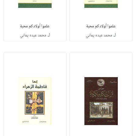
علموا أولادكم محبة
علموا أولادكم محبة
لـ
لـ
محمد عبده يماني
محمد عبده يماني