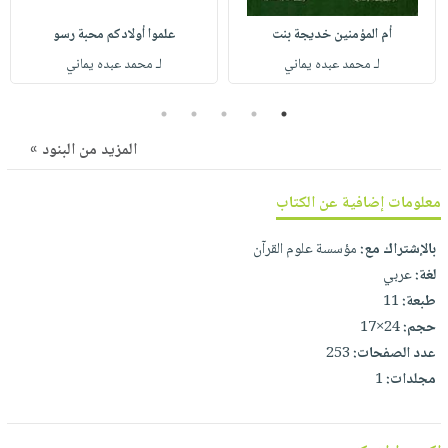
صابون
فيديوهات
عربة
أم المؤمنين خديجة بنت
علموا أولادكم محبة رسو
أطفال
أسئلة
التسوق
لـ محمد عبده يماني
لـ محمد عبده يماني
مناسبات
يتكرر
طرحها
نشرة
5
4
3
2
1
الإصدارات
خدمات
المزيد من البنود »
نيل
وفرات
معلومات إضافية عن الكتاب
انشر
كتابك
بالإشتراك مع:
مؤسسة علوم القرآن
تواصل
لغة:
عربي
طبعة:
11
معنا
حجم:
24×17
عدد الصفحات:
253
مجلدات:
1