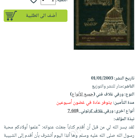
إختياراتنا
الكمية:
تعليمية
أسئلة
إختياراتنا
المواضيع
iKitab
يتكرر
أضف الى الطلبية
كتب
بلا
الأكثر
طرحها
أكاديمية
الصحة
حدود
مبيعاً
تحميل
والعناية
صندوق
أسئلة
وسائل
masmu3
الشخصية
القراءة
يتكرر
تعليمية
على
جديد
English
طرحها
صندوق
Android
books
الكل
تحميل
القراءة
تحميل
iKitab
أجهزة
جوائز
المطبخ
masmu3
تاريخ النشر:
01/01/2003
على
العناية
والسفرة
على
الناشر:
منار للنشر والتوزيع
Android
جديد
الشخصية
Apple
النوع:
ورقي غلاف فني (
جميع الأنواع
)
تحميل
العناية
الكل
يتوفر عادة في غضون أسبوعين
مدة التأمين:
iKitab
وتصفيف
أواني
أنواع اخرى:
ورقي غلاف كرتوني
7.60$
متجر
على
الشعر
الطهي
نبذة المؤلف:
الهدايا
Apple
العناية
لقد يسر الله لي من قبل أن أقدم كتاباً جعلت عنوانه: "علموا أولادكم محبة
أدوات
بالجسم
أقسام
رسول الله صلى الله عليه وسلم وها أنذا اليوم أتشرف بأن أقدم إلى الشبيبة
الخبز