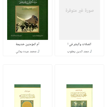
الصلات والبشر في ا
أم المؤمنين خديجة
لـ
لـ
مجد الدين يعقوب
محمد عبده يماني