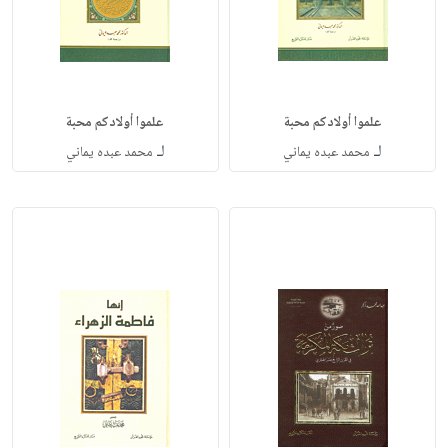
علموا أولادكم محبة
علموا أولادكم محبة
لـ
لـ
محمد عبده يماني
محمد عبده يماني