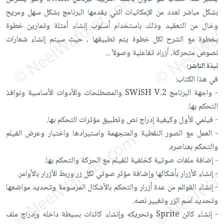
العناية
الأكثر
شحن
بشكل مباشر لعدد من الإمكانيات التي يقدمها البرنامج بشكل سهل ومريح
أدوات
بالأسنان
مبيعاً
مجاني
وخال من التعقيد وذلك باستخدام أسلوب إنشاء أمثلة وتمارين خطوة
المائدة
الحمية
العودة
بخطوة مع الشرح لكل خطوة يتم تطبيقها ، حيث سيتم إنشاء شعارات
بنود
الأوعية
والتغذية
للمدارس
نصوص متحركة، أزراد تفاعلية وصولاً
...
مختارة
والتخزين
اشتراكات
اكسسوارات
نبذة الناشر:
أدوات
كتب
كل
في هذا الكتاب:
بحث
المطبخ
الاشتراكات
- واجهة البرنامج SWiSH V.2 والمصطلحات والأدوات الأساسية ونوافذ
اكسسوارات
متقدم
التحكم بها.
منزلية
صندوق
- فيلمي الأول وكيفية إدراج نص وتطبيق مؤثرات التحكم بها.
القراءة
اكسسوارات
- العمل مع الصور النقطية والمتجهمة واستيرادها واختبار وعرض الفيلم
iKitab
ملابس
نيل
والتحكم بعناصره.
بلا
مطرزات
وفرات
- إضافة ملفات صوتية كخلفية للفيلم مع الحركة والتحكم بها.
حدود
حقائب
- إنشاء الأزرار بأشكالها وإضافة مؤثر صوتي لكل زر وربط الأزرار بالأوامر.
عن
حسابك
حلي
- إنشاء القوائم من عدة أزرار والتحكم بالأشكال المرسومة وتحديد مواضعها
الشركة
عناية
وتحديد اسم الزر وتغيير نصه.
لائحة
سياسة
بالذات
- إنشاء كائن Sprite وتحريكه وإنشاء كائنات بسيطة داخله وإدراج ملف
الأمنيات
الشركة