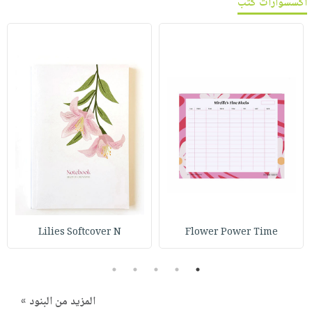
اكسسوارات كتب
Lilies Softcover N
Flower Power Time
5
4
3
2
1
المزيد من البنود »