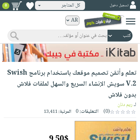
كل المتاجر
تسجيل دخول
0
كتب
ورقية
المواضيع
صدر
كتب
حديثاً
الكترونية
الأكثر
الصفحة
تعلم وأتقن تصميم موقعك باستخدام برنامج Swish
مبيعاً
الرئيسية
كتب
جوائز
V.2 سويش الإنشاء السريع والسهل لملفات فلاش
صدر
صوتية
شحن
بدون فلاش
حديثاً
الصفحة
مخفض
الأكثر
لـ
ريم دنان
الرئيسية
عروض
أطفال
(0)
التعليقات:
0
المرتبة:
13,411
مبيعاً
masmu3
خاصة
وناشئة
كتب
بلا
صفحات
مجانية
الصفحة
وسائل
حدود
مشوقة
9.50$
الرئيسية