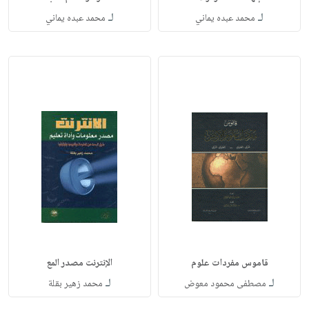
لـ
لـ
محمد عبده يماني
محمد عبده يماني
قاموس مفردات علوم
الإنترنت مصدر المع
لـ
لـ
مصطفى محمود معوض
محمد زهير بقلة