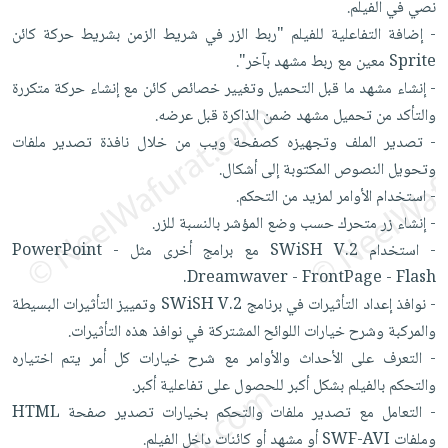
نصي في الفيلم.
صابون
فيديوهات
عربة
- إضافة التفاعلية للفيلم "ربط الزر في شريط الزمن بشريط حركة كائن
أطفال
أسئلة
التسوق
Sprite معين مع ربط مشهد بآخر".
مناسبات
يتكرر
- إنشاء مشهد ما قبل التحميل وتغيير خصائص كائن مع إنشاء حركة متكررة
طرحها
نشرة
والتأكد من تحميل مشهد ضمن الذاكرة قبل عرضه.
الإصدارات
خدمات
- تصدير الملف وتجهيزه كصفحة ويب من خلال نافذة تصدير ملفات
نيل
وتحويل النصوص المكتوبة إلى أشكال.
وفرات
- استخدام الأوامر لمزيد من التحكم.
انشر
- إنشاء زر متحرك حسب وضع المؤشر بالنسبة للزر.
كتابك
- استخدام SWiSH V.2 مع برامج أخرى مثل PowerPoint -
تواصل
Dreamwaver - FrontPage - Flash.
معنا
- نوافذ إعداد التأثيرات في برنامج SWiSH V.2 وتمييز التأثيرات البسيطة
والمركبة وشرح خيارات اللوائح المشتركة في نوافذ هذه التأثيرات.
- التعرف على الأحداث والأوامر مع شرح خيارات كل أمر يتم اختياره
والتحكم بالفيلم بشكل أكبر للحصول على تفاعلية أكبر.
- التعامل مع تصدير ملفات والتحكم بخيارات تصدير صفحة HTML
وملفات SWF-AVI أو مشهد أو كائنات داخل الفيلم.