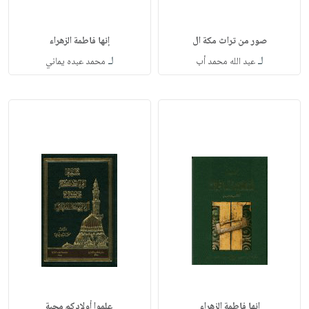
صور من تراث مكة ال
إنها فاطمة الزهراء
لـ
لـ
عبد الله محمد أب
محمد عبده يماني
إنها فاطمة الزهراء
علموا أولادكم محبة