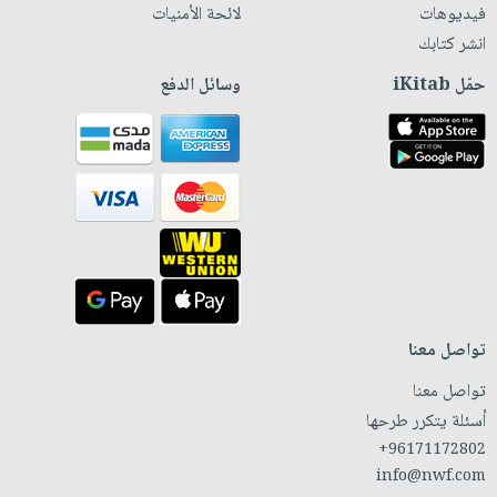
فيديوهات
لائحة الأمنيات
انشر كتابك
حمّل iKitab
وسائل الدفع
تواصل معنا
تواصل معنا
أسئلة يتكرر طرحها
+96171172802
info@nwf.com