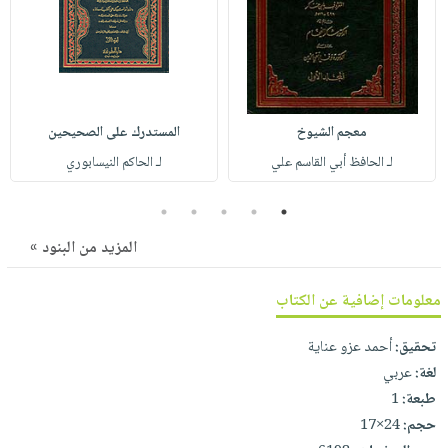
صابون
فيديوهات
عربة
أطفال
أسئلة
التسوق
مناسبات
يتكرر
طرحها
نشرة
الإصدارات
خدمات
معجم الشيوخ
المستدرك على الصحيحين
نيل
لـ الحافظ أبي القاسم علي
لـ الحاكم النيسابوري
وفرات
5
4
3
2
1
انشر
كتابك
المزيد من البنود »
تواصل
معلومات إضافية عن الكتاب
معنا
تحقيق:
أحمد عزو عناية
لغة:
عربي
طبعة:
1
حجم:
24×17