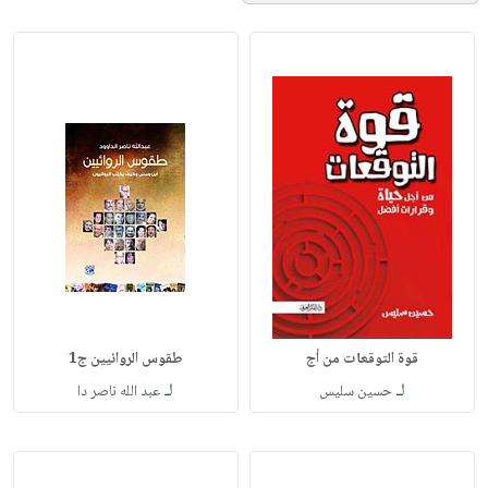
قوة التوقعات من أج
طقوس الروائيين ج1
لـ
لـ
حسين سليس
عبد الله ناصر دا