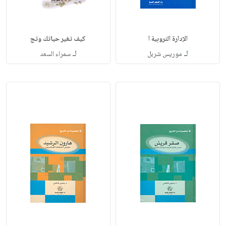
الإدارة التروبية ا
كيف تغير حياتك وتج
لـ
لـ
موريس شربل
سمراء السعد