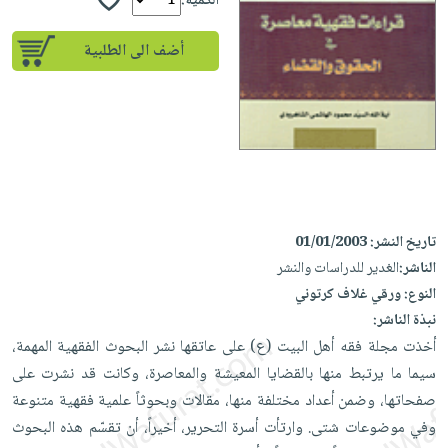
إختياراتنا
الكمية:
تعليمية
أسئلة
إختياراتنا
المواضيع
iKitab
يتكرر
أضف الى الطلبية
كتب
بلا
الأكثر
طرحها
أكاديمية
الصحة
حدود
مبيعاً
تحميل
والعناية
صندوق
أسئلة
وسائل
masmu3
الشخصية
القراءة
يتكرر
تعليمية
على
جديد
English
طرحها
صندوق
Android
books
الكل
تحميل
القراءة
تحميل
iKitab
أجهزة
جوائز
المطبخ
masmu3
تاريخ النشر:
01/01/2003
على
العناية
والسفرة
على
الناشر:
الغدير للدراسات والنشر
Android
جديد
الشخصية
Apple
النوع:
ورقي غلاف كرتوني
تحميل
العناية
نبذة الناشر:
الكل
iKitab
وتصفيف
أخذت مجلة فقه أهل البيت (ع) على عاتقها نشر البحوث الفقهية المهمة،
أواني
متجر
على
الشعر
سيما ما يرتبط منها بالقضايا المعيشة والمعاصرة، وكانت قد نشرت على
الطهي
الهدايا
Apple
العناية
صفحاتها، وضمن أعداد مختلفة منها، مقالات وبحوثاً علمية فقهية متنوعة
أدوات
بالجسم
وفي موضوعات شتى. وارتأت أسرة التحرير، أخيراً، أن تقسّم هذه البحوث
أقسام
الخبز