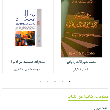
صابون
فيديوهات
عربة
أطفال
أسئلة
التسوق
مناسبات
يتكرر
طرحها
نشرة
الإصدارات
خدمات
نيل
وفرات
انشر
كتابك
معجم كنوز الأمثال والح
مختارات قصصية من أدب أ
تواصل
لـ كمال خلايلي
لـ مجموعة من المؤلفين
معنا
5
4
3
2
1
معلومات إضافية عن الكتاب
لغة:
عربي