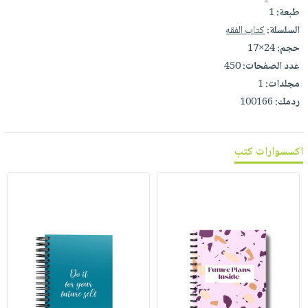
طبعة:
1
السلسلة:
كتاب الفقه
حجم:
24×17
عدد الصفحات:
450
مجلدات:
1
ردمك:
100166
اكسسوارات كتب