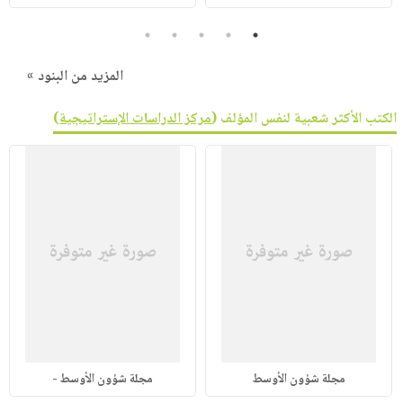
صابون
فيديوهات
عربة
5
4
3
2
1
أطفال
أسئلة
التسوق
مناسبات
يتكرر
المزيد من البنود »
طرحها
نشرة
الإصدارات
الكتب الأكثر شعبية لنفس المؤلف (
مركز الدراسات الإستراتيجية
)
خدمات
نيل
وفرات
انشر
كتابك
تواصل
معنا
مجلة شؤون الأوسط
مجلة شؤون الأوسط -