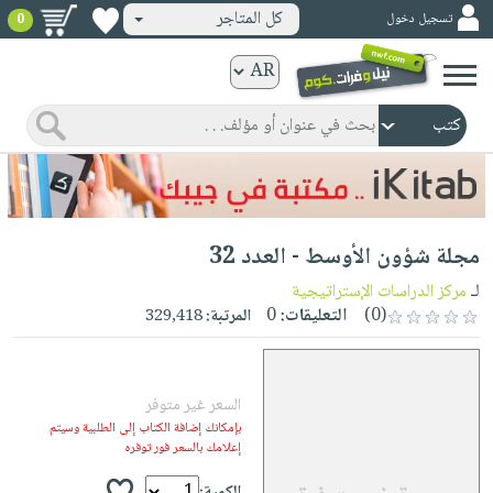
كل المتاجر
تسجيل دخول
0
كتب
ورقية
المواضيع
صدر
كتب
حديثاً
الكترونية
الأكثر
الصفحة
مجلة شؤون الأوسط - العدد 32
مبيعاً
الرئيسية
كتب
جوائز
لـ
مركز الدراسات الإستراتيجية
صدر
صوتية
(0)
التعليقات:
0
المرتبة:
329,418
شحن
حديثاً
الصفحة
مخفض
الأكثر
الرئيسية
عروض
أطفال
مبيعاً
السعر غير متوفر
masmu3
خاصة
وناشئة
كتب
بإمكانك إضافة الكتاب إلى الطلبية وسيتم
بلا
صفحات
إعلامك بالسعر فور توفره
مجانية
الصفحة
وسائل
حدود
مشوقة
الرئيسية