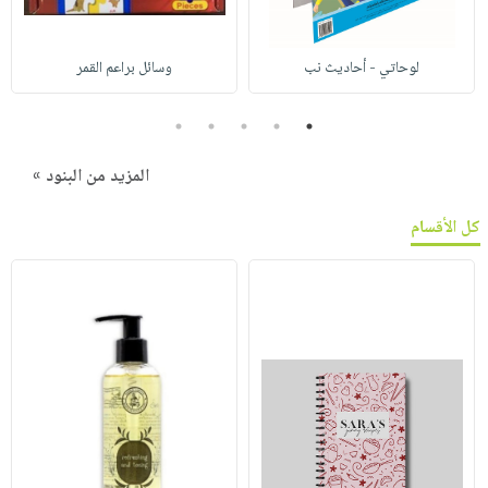
لوحاتي - أحاديث نب
وسائل براعم القمر
5
4
3
2
1
المزيد من البنود »
كل الأقسام