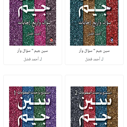
سين جيم " سؤال وأر
سين جيم " سؤال وأر
لـ
لـ
أحمد فضل
أحمد فضل