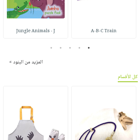
Jungle Animals - J
A-B-C Train
5
4
3
2
1
المزيد من البنود »
كل الأقسام