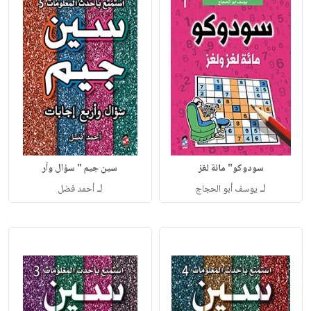
سودوكو" مائة لغز
سين جيم " سؤال وأر
لـ
لـ
يوسف أبو الحجاج
أحمد فضل