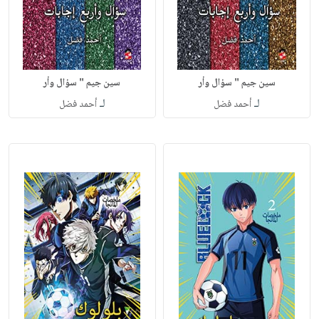
سين جيم " سؤال وأر
سين جيم " سؤال وأر
لـ
لـ
أحمد فضل
أحمد فضل