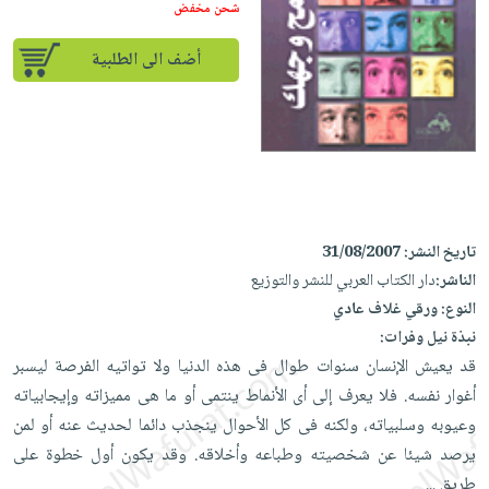
إختياراتنا
تعليمية
شحن مخفض
أسئلة
إختياراتنا
المواضيع
iKitab
يتكرر
كتب
أضف الى الطلبية
بلا
الأكثر
طرحها
أكاديمية
الصحة
حدود
مبيعاً
تحميل
والعناية
صندوق
أسئلة
وسائل
masmu3
الشخصية
القراءة
يتكرر
تعليمية
على
جديد
English
طرحها
صندوق
Android
books
الكل
تحميل
القراءة
تحميل
iKitab
أجهزة
تاريخ النشر:
31/08/2007
جوائز
المطبخ
masmu3
على
العناية
الناشر:
دار الكتاب العربي للنشر والتوزيع
والسفرة
على
Android
النوع:
ورقي غلاف عادي
جديد
الشخصية
Apple
نبذة نيل وفرات:
تحميل
العناية
الكل
قد يعيش الإنسان سنوات طوال فى هذه الدنيا ولا تواتيه الفرصة ليسبر
iKitab
وتصفيف
أواني
متجر
أغوار نفسه. فلا يعرف إلى أى الأنماط ينتمى أو ما هى مميزاته وإيجابياته
على
الشعر
الطهي
الهدايا
وعيوبه وسلبياته، ولكنه فى كل الأحوال ينجذب دائما لحديث عنه أو لمن
Apple
العناية
أدوات
يرصد شيئا عن شخصيته وطباعه وأخلاقه. وقد يكون أول خطوة على
بالجسم
أقسام
الخبز
طريق
...