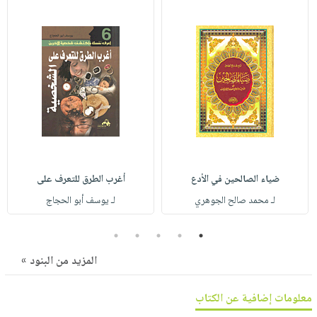
صابون
فيديوهات
عربة
أطفال
أسئلة
التسوق
مناسبات
يتكرر
طرحها
نشرة
الإصدارات
خدمات
نيل
وفرات
انشر
كتابك
ضياء الصالحين في الأدع
أغرب الطرق للتعرف على
تواصل
لـ محمد صالح الجوهري
لـ يوسف أبو الحجاج
معنا
5
4
3
2
1
المزيد من البنود »
معلومات إضافية عن الكتاب