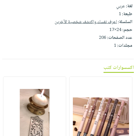
لغة:
عربي
طبعة:
1
السلسلة:
اعرف نفسك واكتشف شخصية الأخرين
حجم:
24×17
عدد الصفحات:
206
مجلدات:
1
اكسسوارات كتب