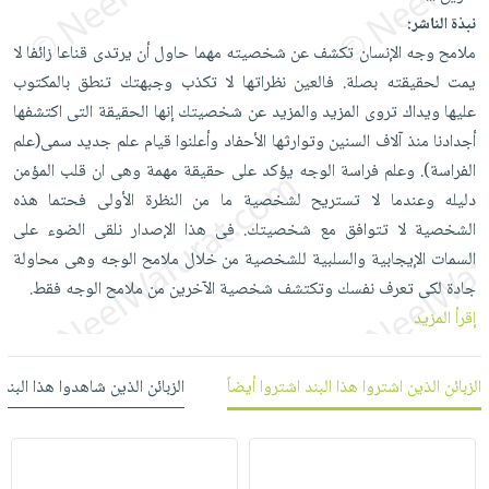
العناية
الأكثر
شحن
نبذة الناشر:
أدوات
بالأسنان
مبيعاً
مجاني
ملامح وجه الإنسان تكشف عن شخصيته مهما حاول أن يرتدى قناعا زائفا لا
المائدة
الحمية
العودة
يمت لحقيقته بصلة. فالعين نظراتها لا تكذب وجبهتك تنطق بالمكتوب
بنود
الأوعية
والتغذية
للمدارس
عليها ويداك تروى المزيد والمزيد عن شخصيتك إنها الحقيقة التى اكتشفها
مختارة
والتخزين
اشتراكات
اكسسوارات
أجدادنا منذ آلاف السنين وتوارثها الأحفاد وأعلنوا قيام علم جديد سمى(علم
أدوات
كتب
كل
الفراسة). وعلم فراسة الوجه يؤكد على حقيقة مهمة وهى ان قلب المؤمن
بحث
المطبخ
الاشتراكات
دليله وعندما لا تستريح لشخصية ما من النظرة الأولى فحتما هذه
اكسسوارات
متقدم
الشخصية لا تتوافق مع شخصيتك. فى هذا الإصدار نلقى الضوء على
منزلية
صندوق
السمات الإيجابية والسلبية للشخصية من خلال ملامح الوجه وهى محاولة
القراءة
اكسسوارات
جادة لكى تعرف نفسك وتكتشف شخصية الآخرين من ملامح الوجه فقط.
iKitab
ملابس
نيل
إقرأ المزيد
بلا
مطرزات
وفرات
حدود
حقائب
عن
الزبائن الذين اشتروا هذا البند اشتروا أيضاً
الزبائن الذين شاهدوا هذا البند
حسابك
حلي
الشركة
عناية
لائحة
سياسة
بالذات
الأمنيات
الشركة