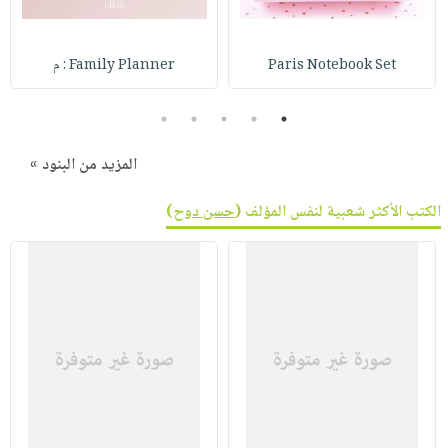
صابون
فيديوهات
عربة
أطفال
أسئلة
التسوق
Paris Notebook Set
Family Planner : م
مناسبات
يتكرر
طرحها
نشرة
5
4
3
2
1
الإصدارات
خدمات
نيل
المزيد من البنود »
وفرات
الكتب الأكثر شعبية لنفس المؤلف (
حسن دوح
)
انشر
كتابك
تواصل
معنا