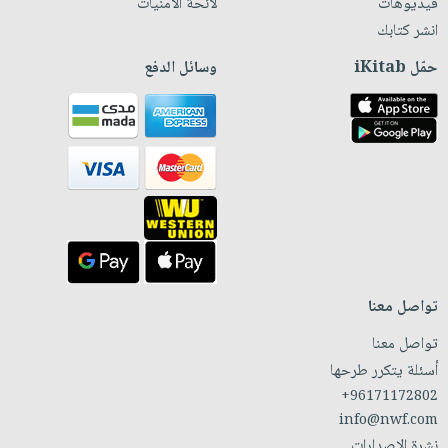
فيديوهات
لائحة الأمنيات
انشر كتابك
حمّل iKitab
وسائل الدفع
تواصل معنا
تواصل معنا
أسئلة يتكرر طرحها
+96171172802
info@nwf.com
نشرة الإصدارات