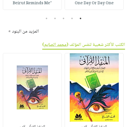
صابون
"Beirut Reminds Me
One Day Or Day One
فيديوهات
عربة
أطفال
أسئلة
التسوق
5
4
3
2
1
مناسبات
يتكرر
طرحها
نشرة
المزيد من البنود »
الإصدارات
خدمات
الكتب الأكثر شعبية لنفس المؤلف (
محمد الصايم
)
نيل
وفرات
انشر
كتابك
تواصل
معنا
المنقذ القرآني لإب
المنقذ القرآني لإب