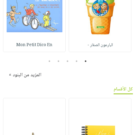
البارعون الصغار -
Mon Petit Dico En
5
4
3
2
1
المزيد من البنود »
كل الأقسام