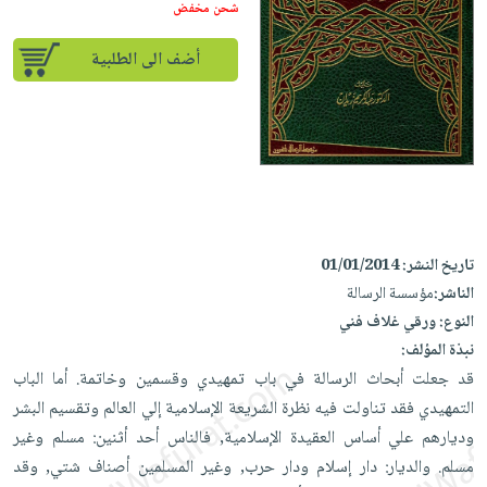
إختياراتنا
تعليمية
شحن مخفض
أسئلة
إختياراتنا
المواضيع
iKitab
يتكرر
كتب
أضف الى الطلبية
بلا
الأكثر
طرحها
أكاديمية
الصحة
حدود
مبيعاً
تحميل
والعناية
صندوق
أسئلة
إختياراتنا
masmu3
الشخصية
القراءة
يتكرر
وسائل
على
جديد
English
طرحها
تعليمية
Android
books
الكل
تحميل
صندوق
تحميل
iKitab
أجهزة
القراءة
المطبخ
masmu3
تاريخ النشر:
01/01/2014
على
العناية
والسفرة
على
جوائز
الناشر:
مؤسسة الرسالة
Android
جديد
الشخصية
Apple
النوع:
ورقي غلاف فني
تحميل
العناية
نبذة المؤلف:
الكل
iKitab
وتصفيف
قد جعلت أبحاث الرسالة في باب تمهيدي وقسمين وخاتمة. أما الباب
أواني
متجر
على
الشعر
التمهيدي فقد تناولت فيه نظرة الشريعة الإسلامية إلي العالم وتقسيم البشر
الطهي
الهدايا
Apple
العناية
وديارهم علي أساس العقيدة الإسلامية, فالناس أحد أثنين: مسلم وغير
أدوات
بالجسم
أقسام
مسلم. والديار: دار إسلام ودار حرب, وغير المسلمين أصناف شتي, وقد
الخبز