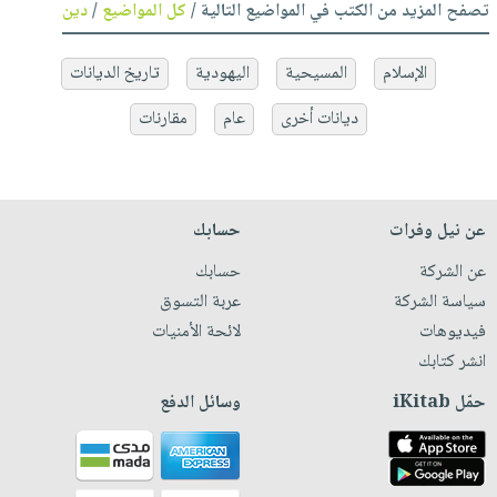
تصفح المزيد من الكتب في المواضيع التالية /
كل المواضيع
/
دين
الإسلام
المسيحية
اليهودية
تاريخ الديانات
ديانات أخرى
عام
مقارنات
عن نيل وفرات
حسابك
عن الشركة
حسابك
سياسة الشركة
عربة التسوق
فيديوهات
لائحة الأمنيات
انشر كتابك
حمّل iKitab
وسائل الدفع