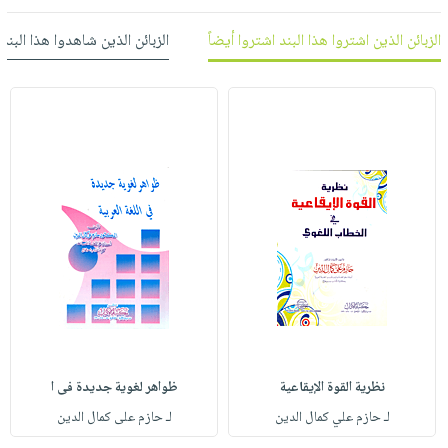
العناية
الأكثر
شحن
أدوات
بالأسنان
مبيعاً
الزبائن الذين اشتروا هذا البند اشتروا أيضاً
الزبائن الذين شاهدوا هذا البند
مجاني
المائدة
الحمية
العودة
بنود
الأوعية
والتغذية
للمدارس
مختارة
والتخزين
اشتراكات
اكسسوارات
أدوات
كتب
كل
بحث
المطبخ
الاشتراكات
اكسسوارات
متقدم
منزلية
صندوق
القراءة
اكسسوارات
iKitab
ملابس
نيل
بلا
مطرزات
وفرات
حدود
حقائب
عن
حسابك
حلي
الشركة
نظرية القوة الإيقاعية
ظواهر لغوية جديدة فى ا
عناية
لائحة
سياسة
لـ حازم علي كمال الدين
لـ حازم على كمال الدين
بالذات
الأمنيات
الشركة