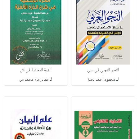
النحو العربي في سي
الغرة المخفية في ش
لـ
لـ
محمود أحمد نحلة
عماد إمام محمد س