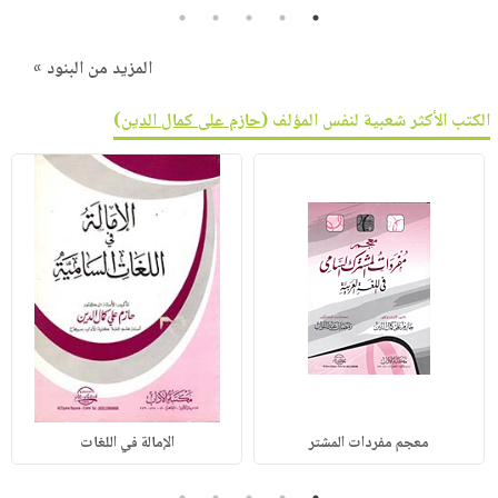
5
4
3
2
1
المزيد من البنود »
الكتب الأكثر شعبية لنفس المؤلف (
حازم على كمال الدين
)
معجم مفردات المشتر
الإمالة في اللغات
5
4
3
2
1