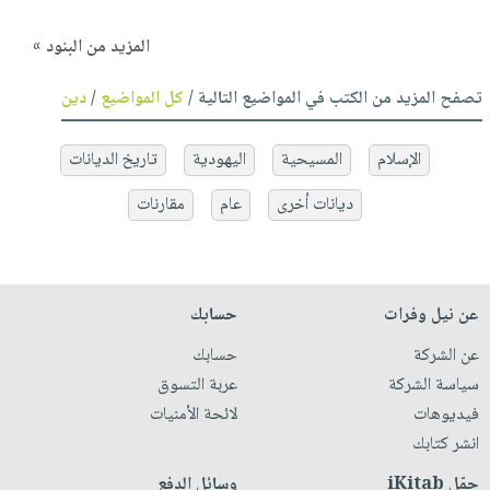
المزيد من البنود »
تصفح المزيد من الكتب في المواضيع التالية /
كل المواضيع
/
دين
الإسلام
المسيحية
اليهودية
تاريخ الديانات
ديانات أخرى
عام
مقارنات
عن نيل وفرات
حسابك
عن الشركة
حسابك
سياسة الشركة
عربة التسوق
فيديوهات
لائحة الأمنيات
انشر كتابك
حمّل iKitab
وسائل الدفع