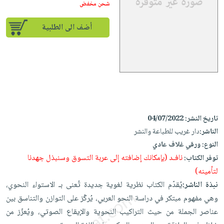
إختياراتنا
تعليمية
شحن مخفض
أسئلة
إختياراتنا
المواضيع
iKitab
يتكرر
كتب
أضف الى الطلبية
بلا
الأكثر
طرحها
أكاديمية
الصحة
حدود
مبيعاً
تحميل
والعناية
صندوق
أسئلة
وسائل
masmu3
الشخصية
القراءة
يتكرر
تعليمية
على
جديد
English
طرحها
صندوق
Android
books
الكل
تحميل
القراءة
تحميل
iKitab
أجهزة
جوائز
المطبخ
masmu3
تاريخ النشر:
04/07/2022
على
العناية
والسفرة
الناشر:
دار غريب للطباعة والنشر
على
Android
جديد
الشخصية
النوع:
ورقي غلاف عادي
Apple
تحميل
نافـد (بإمكانك إضافته إلى عربة التسوق وسنبذل جهدنا
العناية
توفر الكتاب:
الكل
iKitab
لتأمينه)
وتصفيف
أواني
متجر
على
نبذة الناشر:
يُقدّم الكتاب نظرية لغوية جديدة تُعنى بـ الاستواء النحوي،
الشعر
الطهي
الهدايا
Apple
وهي مفهوم مبتكر في دراسة النحو العربي، يُركّز على التوازن والتناسق بين
العناية
أدوات
عناصر الجملة من حيث التراكيب النحوية والإيقاع الصوتي، ويُعزّز من
بالجسم
أقسام
الخبز