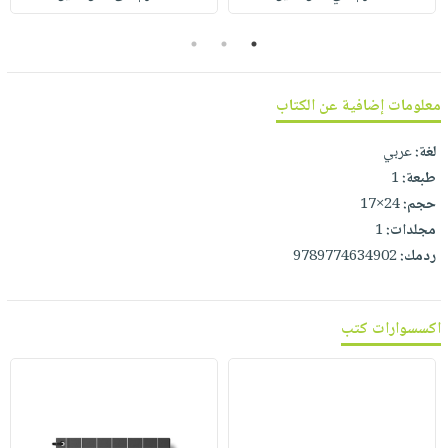
صابون
فيديوهات
عربة
أطفال
3
2
1
أسئلة
التسوق
مناسبات
يتكرر
طرحها
نشرة
معلومات إضافية عن الكتاب
الإصدارات
خدمات
لغة:
عربي
نيل
طبعة:
1
وفرات
حجم:
24×17
انشر
مجلدات:
1
كتابك
ردمك:
9789774634902
تواصل
معنا
اكسسوارات كتب