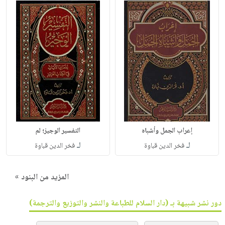
إعراب الجمل وأشباه
التفسير الوجيز؛ لم
لـ
لـ
فخر الدين قباوة
فخر الدين قباوة
المزيد من البنود »
دور نشر شبيهة بـ (دار السلام للطباعة والنشر والتوزيع والترجمة)