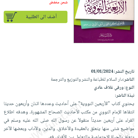
iKitab
تعليمية
شحن مخفض
أسئلة
Ai
بلا
المواضيع
يتكرر
إختيارات
أضف الى الطلبية
حدود
الأكثر
طرحها
كتب
الصحة
أسئلة
مبيعاً
تحميل
أكاديمية
والعناية
يتكرر
وسائل
masmu3
الشخصية
صندوق
طرحها
تعليمية
على
جديد
القراءة
تحميل
صندوق
Android
English
iKitab
الكل
القراءة
تحميل
books
على
أجهزة
تاريخ النشر:
01/01/2024
جوائز
المطبخ
masmu3
Android
العناية
الناشر:
دار السلام للطباعة والنشر والتوزيع والترجمة
والسفرة
على
تحميل
جديد
الشخصية
النوع:
ورقي غلاف عادي
Apple
iKitab
نبذة الناشر:
العناية
الكل
على
يحتوي كتاب "الأربعين النووية" على أحاديث وعددها اثنان وأربعون حديثا
وتصفيف
أواني
متجر
Apple
انتقاها الإمام النووي من مكتب الأحاديث الصحاح المشهورة، وهدفه اطلاع
الشعر
الطهي
الهدايا
القراء على أربعين حديثاً منقولاً عن رسول الله صلى الله عليه وسلم في
العناية
أدوات
مواضيع شتى منها يتعلق بالعقيدة والأخلاق، والدين، والآداب وبعضها الآخر
بالجسم
أقسام
الخبز
يتعلق بالحياة الاجتماعية والتعامل بين الأفراد، فهي
...