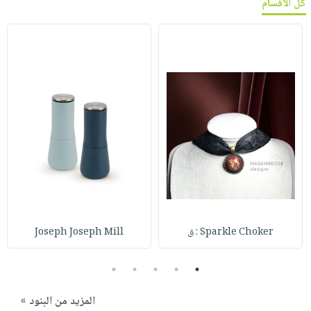
كل الأقسام
Sparkle Choker : ق
Joseph Joseph Mill
5
4
3
2
1
المزيد من البنود »