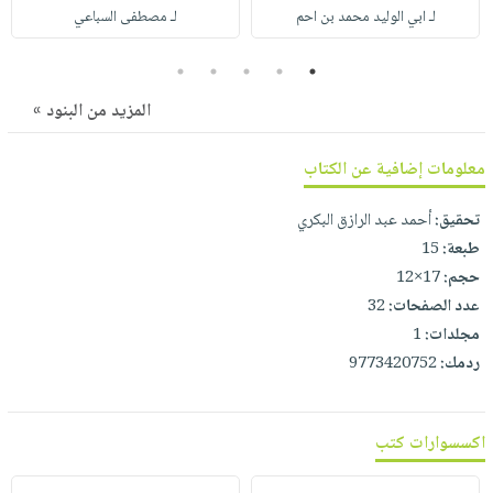
صابون
فيديوهات
لـ ابي الوليد محمد بن احم
لـ مصطفى السباعي
عربة
أطفال
أسئلة
التسوق
5
4
3
2
1
مناسبات
يتكرر
المزيد من البنود »
طرحها
نشرة
الإصدارات
خدمات
معلومات إضافية عن الكتاب
نيل
وفرات
تحقيق:
أحمد عبد الرازق البكري
انشر
طبعة:
15
كتابك
حجم:
17×12
تواصل
عدد الصفحات:
32
معنا
مجلدات:
1
ردمك:
9773420752
اكسسوارات كتب