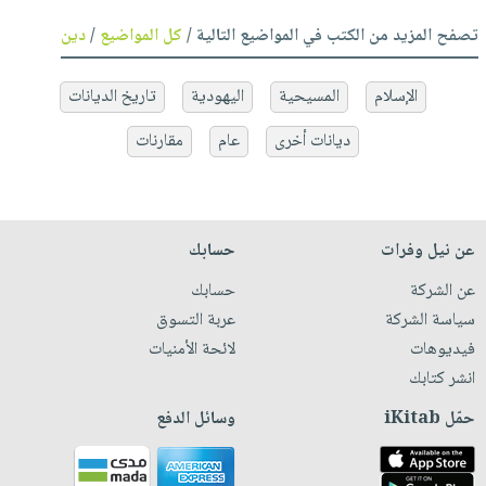
تصفح المزيد من الكتب في المواضيع التالية /
كل المواضيع
/
دين
الإسلام
المسيحية
اليهودية
تاريخ الديانات
ديانات أخرى
عام
مقارنات
عن نيل وفرات
حسابك
عن الشركة
حسابك
سياسة الشركة
عربة التسوق
فيديوهات
لائحة الأمنيات
انشر كتابك
حمّل iKitab
وسائل الدفع