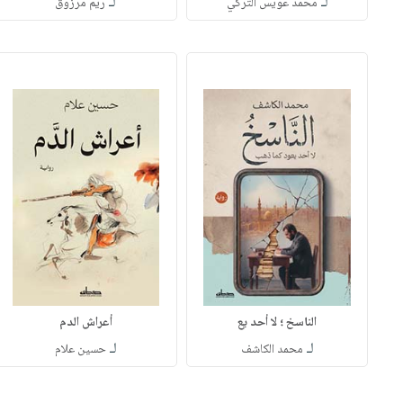
لـ
لـ
محمد عويس التركي
ريم مرزوق
الناسخ ؛ لا أحد يع
أعراش الدم
لـ
لـ
محمد الكاشف
حسين علام