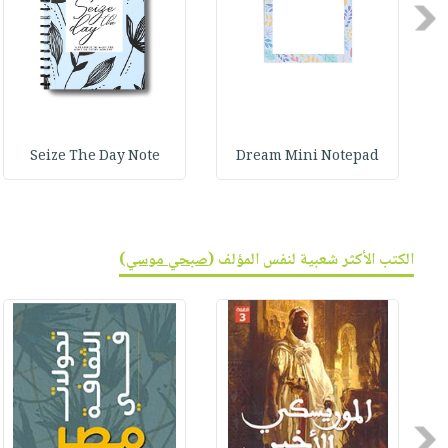
صابون
Previous
فيديوهات
عربة
أطفال
أسئلة
التسوق
مناسبات
يتكرر
طرحها
نشرة
الإصدارات
خدمات
Seize The Day Note
Dream Mini Notepad
نيل
وفرات
انشر
كتابك
الكتب الأكثر شعبية لنفس المؤلف (
صبحي موسي
)
تواصل
معنا
Previous