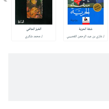
شقة الحرية
الخبز الحافي
لـ غازي بن عبد الرحمن القصيبي
لـ محمد شكري
ل