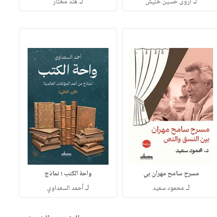
لـ
لـ
أروى حسين خنيش
هند مختار
مسرح سامح مهران بي
واحة الكتب ؛ نماذج
لـ
لـ
محمود سعيد
أحمد السعداوي