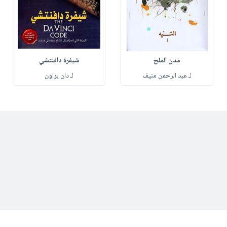
مدن الملح
شيفرة دافنتشي
لـ عبد الرحمن منيف
لـ دان براون