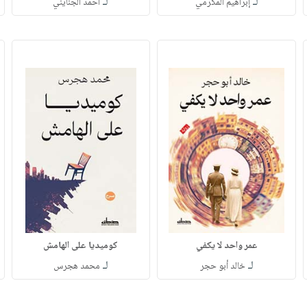
لـ
لـ
إبراهيم المكرمي
احمد الجنايني
عمر واحد لا يكفي
كوميديا على الهامش
لـ
لـ
خالد أبو حجر
محمد هجرس