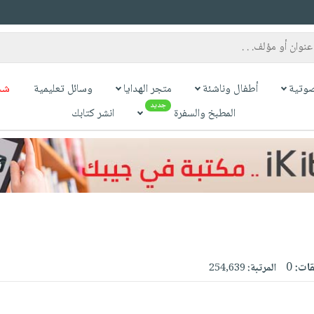
وتية
أطفال وناشئة
متجر الهدايا
وسائل تعليمية
شح
جديد
المطبخ والسفرة
انشر كتابك
قات:
0
المرتبة:
254,639