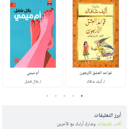
قواعد العشق الأربعون
أم ميمي
لـ أليف شافاك
لـ بلال فضل
5
4
3
2
1
أبرز التعليقات
أكتب تعليقاتك
وشارك أراءك مع الأخرين