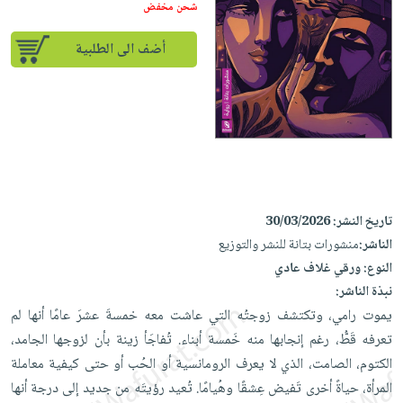
إختياراتنا
تعليمية
شحن مخفض
أسئلة
إختياراتنا
المواضيع
iKitab
يتكرر
كتب
أضف الى الطلبية
بلا
الأكثر
طرحها
أكاديمية
الصحة
حدود
مبيعاً
تحميل
والعناية
صندوق
أسئلة
إختياراتنا
masmu3
الشخصية
القراءة
يتكرر
وسائل
على
جديد
English
طرحها
تعليمية
Android
books
الكل
تحميل
صندوق
تحميل
iKitab
أجهزة
القراءة
المطبخ
masmu3
تاريخ النشر:
30/03/2026
على
العناية
والسفرة
على
جوائز
الناشر:
منشورات بتانة للنشر والتوزيع
Android
جديد
الشخصية
Apple
النوع:
ورقي غلاف عادي
تحميل
العناية
نبذة الناشر:
الكل
iKitab
وتصفيف
يموت رامي، وتكتشف زوجتُه التي عاشت معه خمسةَ عشرَ عامًا أنها لم
أواني
متجر
على
الشعر
تعرفه قَطُّ، رغم إنجابها منه خَمسة أبناء. تُفاجَأ زينة بأن لزوجها الجامد،
الطهي
الهدايا
Apple
العناية
الكتوم، الصامت، الذي لا يعرف الرومانسية أو الحُب أو حتى كيفية معاملة
أدوات
بالجسم
أقسام
المرأة، حياةً أخرى تَفيض عِشقًا وهُيامًا. تُعيد رؤيتَه من جديد إلى درجة أنها
الخبز