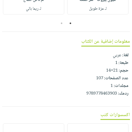
صابون
فيديوهات
عربة
لـ عزة طويل
لـ ريما بالي
أطفال
أسئلة
التسوق
مناسبات
يتكرر
2
1
طرحها
نشرة
الإصدارات
خدمات
معلومات إضافية عن الكتاب
نيل
وفرات
لغة:
عربي
طبعة:
1
انشر
حجم:
21×14
كتابك
عدد الصفحات:
107
تواصل
مجلدات:
1
معنا
ردمك:
9789778463903
اكسسوارات كتب