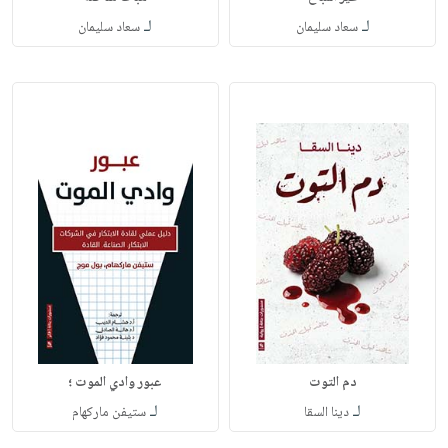
لـ
لـ
سعاد سليمان
سعاد سليمان
دم التوت
عبور وادي الموت ؛
لـ
لـ
دينا السقا
ستيفن ماركهام