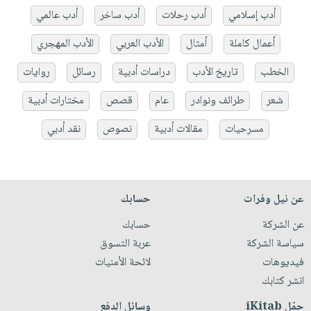
أدب إسلامي
أدب رحلات
أدب ساخر
أدب عالمي
أعمال كاملة
أمثال
الأدب العربي
الأدب المهجري
الخطب
تاريخ الأدب
دراسات أدبية
رسائل
روايات
شعر
طرائف ونوادر
عام
قصص
مختارات أدبية
مسرحيات
مقالات أدبية
نصوص
نقد أدبي
عن نيل وفرات
حسابك
عن الشركة
حسابك
سياسة الشركة
عربة التسوق
فيديوهات
لائحة الأمنيات
انشر كتابك
حمّل iKitab
وسائل الدفع