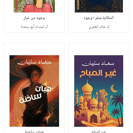
الحكاية صفر ؛ وجوه
وجوه من غبار
لـ
لـ
خالد الغمري
ابتسام أبو سعدة
غير المباح
هبات ساخنة