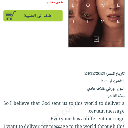
إختياراتنا
تعليمية
شحن مخفض
أسئلة
إختياراتنا
المواضيع
iKitab
يتكرر
كتب
أضف الى الطلبية
بلا
الأكثر
طرحها
أكاديمية
الصحة
حدود
مبيعاً
تحميل
والعناية
صندوق
أسئلة
إختياراتنا
masmu3
الشخصية
القراءة
يتكرر
وسائل
على
جديد
English
طرحها
تعليمية
Android
books
الكل
تحميل
صندوق
تحميل
iKitab
أجهزة
القراءة
المطبخ
masmu3
على
العناية
تاريخ النشر:
24/12/2025
والسفرة
على
جوائز
Android
الناشر:
دار كتبنا
جديد
الشخصية
Apple
النوع:
ورقي غلاف عادي
تحميل
العناية
الكل
نبذة الناشر:
iKitab
وتصفيف
أواني
So I believe that God sent us to this world to deliver a
متجر
على
الشعر
الطهي
certain message.
الهدايا
Apple
العناية
Everyone has a different message.
أدوات
بالجسم
أقسام
I want to deliver my message to the world through this
الخبز