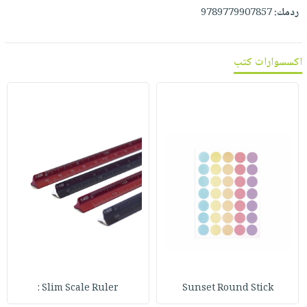
صابون
فيديوهات
ردمك:
9789779907857
عربة
أطفال
أسئلة
التسوق
مناسبات
يتكرر
اكسسوارات كتب
طرحها
نشرة
الإصدارات
خدمات
نيل
وفرات
انشر
كتابك
تواصل
معنا
Slim Scale Ruler :
Sunset Round Stick