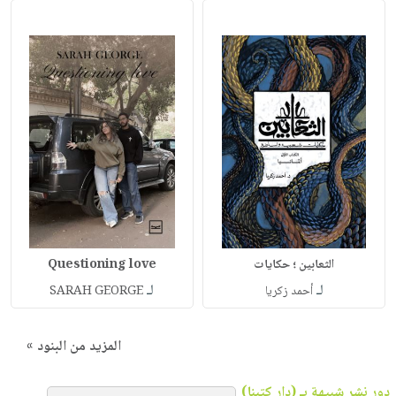
الثعابين ؛ حكايات
Questioning love
لـ
لـ
أحمد زكريا
SARAH GEORGE
المزيد من البنود »
دور نشر شبيهة بـ (دار كتبنا)