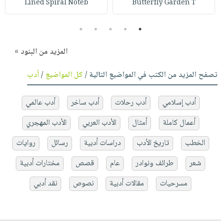
Lined Spiral Noteb
Butterfly Garden T
5
4
3
2
1
المزيد من البنود »
تصفح المزيد من الكتب في المواضيع التالية /
كل المواضيع
/
أدب
أدب إسلامي
أدب رحلات
أدب ساخر
أدب عالمي
أعمال كاملة
أمثال
الأدب العربي
الأدب المهجري
الخطب
تاريخ الأدب
دراسات أدبية
رسائل
روايات
شعر
طرائف ونوادر
عام
قصص
مختارات أدبية
مسرحيات
مقالات أدبية
نصوص
نقد أدبي