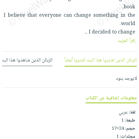
العناية
الأكثر
شحن
book.
أدوات
بالأسنان
مبيعاً
مجاني
I believe that everyone can change something in the
المائدة
الحمية
العودة
world.
بنود
الأوعية
والتغذية
للمدارس
I decided to change
...
مختارة
والتخزين
اشتراكات
اكسسوارات
إقرأ المزيد
أدوات
كتب
كل
بحث
المطبخ
الاشتراكات
اكسسوارات
متقدم
الزبائن الذين اشتروا هذا البند اشتروا أيضاً
الزبائن الذين شاهدوا هذا البند
منزلية
صندوق
القراءة
اكسسوارات
لايوجد بنود
iKitab
ملابس
نيل
بلا
مطرزات
وفرات
معلومات إضافية عن الكتاب
حدود
حقائب
عن
حسابك
لغة:
عربي
حلي
الشركة
طبعة:
1
عناية
لائحة
سياسة
حجم:
24×17
بالذات
الأمنيات
الشركة
مجلدات:
1