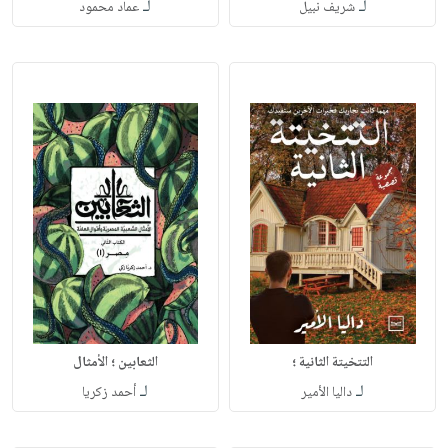
لـ
لـ
شريف نبيل
عماد محمود
التتخيتة الثانية ؛
الثعابين ؛ الأمثال
لـ
لـ
داليا الأمير
أحمد زكريا