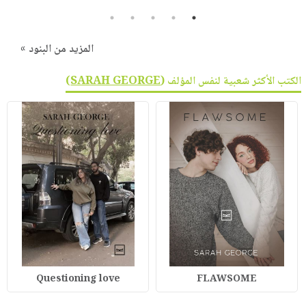
5
4
3
2
1
المزيد من البنود »
الكتب الأكثر شعبية لنفس المؤلف (
SARAH GEORGE
)
Questioning love
FLAWSOME