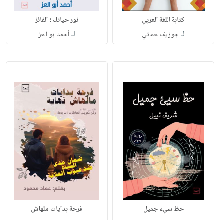
كتابة اللغة العربي
نور حياتك ؛ الفائز
لـ
لـ
جوزيف حماتي
أحمد أبو العز
حظ سيء جميل
فرحة بدايات ملهاش