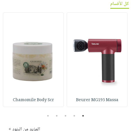
كل الأقسام
Chamomile Body Scr
Beurer MG195 Massa
5
4
3
2
1
المزيد من البنود »