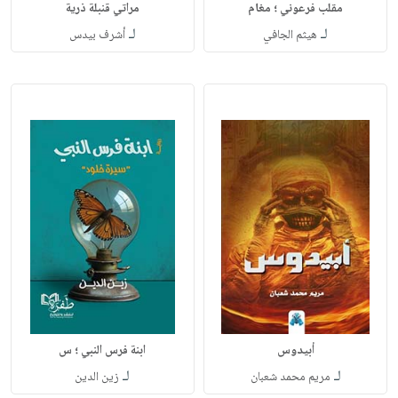
مقلب فرعوني ؛ مغام
مراتي قنبلة ذرية
لـ
لـ
هيثم الجافي
أشرف بيدس
أبيدوس
ابنة فرس النبي ؛ س
لـ
لـ
مريم محمد شعبان
زين الدين