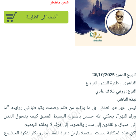
إختياراتنا
تعليمية
شحن مخفض
أسئلة
إختياراتنا
المواضيع
iKitab
يتكرر
كتب
أضف الى الطلبية
بلا
الأكثر
طرحها
أكاديمية
الصحة
حدود
مبيعاً
تحميل
والعناية
صندوق
أسئلة
إختياراتنا
masmu3
الشخصية
القراءة
يتكرر
وسائل
على
جديد
English
طرحها
تعليمية
Android
books
الكل
تحميل
صندوق
تحميل
iKitab
أجهزة
القراءة
المطبخ
masmu3
تاريخ النشر:
26/10/2025
على
العناية
والسفرة
على
جوائز
الناشر:
دار طفرة للنشر والتوزيع
Android
جديد
الشخصية
Apple
النوع:
ورقي غلاف عادي
تحميل
العناية
نبذة الناشر:
الكل
iKitab
وتصفيف
ليس النهر هو العائق... بل ما وراءه من ظلم وصمت وتواطؤ.في روايته "ما
أواني
متجر
على
الشعر
وراء النهر"، يحكي طه حسين بأسلوبه البسيط العميق كيف يتحول العدل
الطهي
الهدايا
Apple
إلى امتياز، والقانون إلى ستار والصوت إلى ترف لا يملكه الجميع.
العناية
أدوات
لكن هذه الحكاية ليست استسلاما، بل دعوة للمقاومة، وإنكار لفكرة الخضوع
بالجسم
أقسام
الخبز