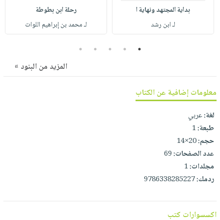
صابون
فيديوهات
بداية المجتهد ونهاية ا
رحلة ابن بطوطة
عربة
أطفال
أسئلة
لـ ابن رشد
لـ محمد بن إبراهيم اللوات
التسوق
مناسبات
يتكرر
5
4
3
2
1
طرحها
نشرة
الإصدارات
خدمات
المزيد من البنود »
نيل
وفرات
معلومات إضافية عن الكتاب
انشر
لغة:
عربي
كتابك
طبعة:
1
تواصل
حجم:
20×14
معنا
عدد الصفحات:
69
مجلدات:
1
ردمك:
9786338285227
اكسسوارات كتب