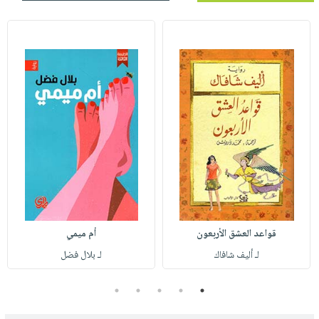
قواعد العشق الأربعون
أم ميمي
لـ أليف شافاك
لـ بلال فضل
5
4
3
2
1