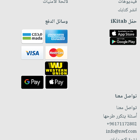
فيديوهات
لائحة الأمنيات
انشر كتابك
حمّل iKitab
وسائل الدفع
تواصل معنا
تواصل معنا
أسئلة يتكرر طرحها
+96171172802
info@nwf.com
نشرة الإصدارات