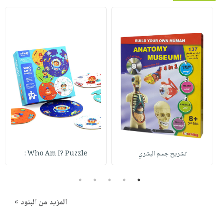
تشريح جسم البشري
Who Am I? Puzzle :
5
4
3
2
1
المزيد من البنود »