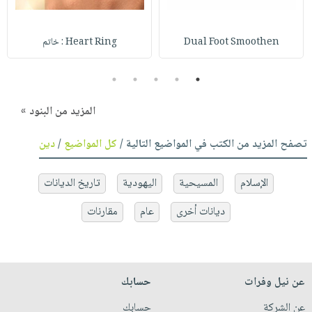
Dual Foot Smoothen
Heart Ring : خاتم
5
4
3
2
1
المزيد من البنود »
تصفح المزيد من الكتب في المواضيع التالية /
كل المواضيع
/
دين
الإسلام
المسيحية
اليهودية
تاريخ الديانات
ديانات أخرى
عام
مقارنات
عن نيل وفرات
حسابك
عن الشركة
حسابك