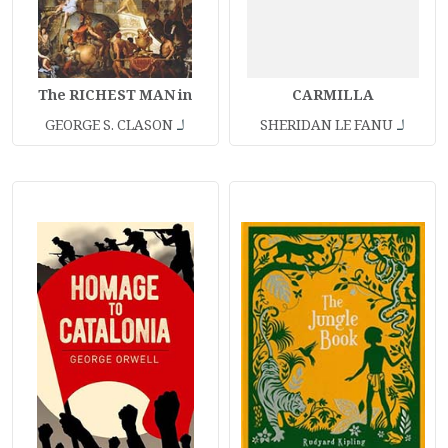
The RICHEST MAN in
CARMILLA
لـ
لـ
GEORGE S. CLASON
SHERIDAN LE FANU