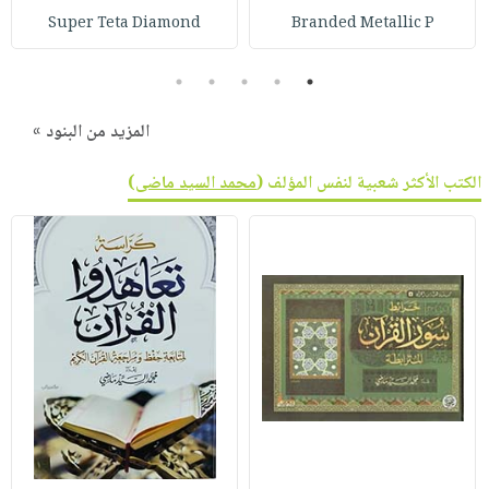
صابون
فيديوهات
Super Teta Diamond
Branded Metallic P
عربة
أطفال
أسئلة
التسوق
مناسبات
5
4
3
2
1
يتكرر
طرحها
نشرة
المزيد من البنود »
الإصدارات
خدمات
نيل
الكتب الأكثر شعبية لنفس المؤلف (
محمد السيد ماضى
)
وفرات
انشر
كتابك
تواصل
معنا