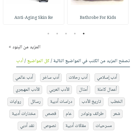
Anti-Aging Skin Re
Bathrobe For Kids
5
4
3
2
1
المزيد من البنود »
تصفح المزيد من الكتب في المواضيع التالية /
كل المواضيع
/
أدب
أدب إسلامي
أدب رحلات
أدب ساخر
أدب عالمي
أعمال كاملة
أمثال
الأدب العربي
الأدب المهجري
الخطب
تاريخ الأدب
دراسات أدبية
رسائل
روايات
شعر
طرائف ونوادر
عام
قصص
مختارات أدبية
مسرحيات
مقالات أدبية
نصوص
نقد أدبي