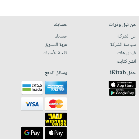
عن نيل وفرات
حسابك
عن الشركة
حسابك
سياسة الشركة
عربة التسوق
فيديوهات
لائحة الأمنيات
انشر كتابك
حمّل iKitab
وسائل الدفع