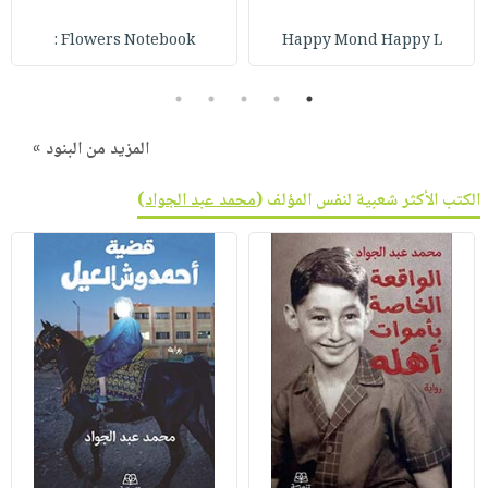
صابون
فيديوهات
عربة
Flowers Notebook :
Happy Mond Happy L
أطفال
أسئلة
التسوق
مناسبات
يتكرر
5
4
3
2
1
طرحها
نشرة
الإصدارات
خدمات
المزيد من البنود »
نيل
الكتب الأكثر شعبية لنفس المؤلف (
محمد عبد الجواد
)
وفرات
انشر
كتابك
تواصل
معنا