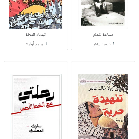
مساحة للحلم
البدناء الثلاثة
لـ
لـ
ديفيد لينش
يوري أوليشا