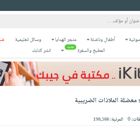
وتية
أطفال وناشئة
متجر الهدايا
وسائل تعليمية
شح
جديد
المطبخ والسفرة
انشر كتابك
؛ معضلة الملاذات الضريبية
قات:
0
المرتبة:
198,586