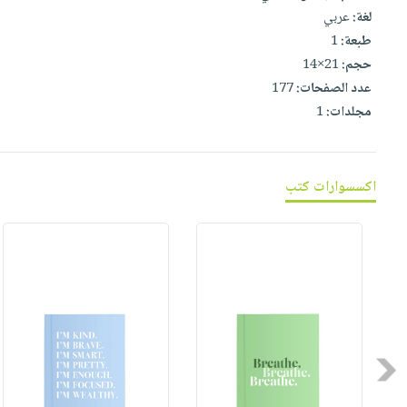
صابون
فيديوهات
لغة:
عربي
عربة
أطفال
طبعة:
1
أسئلة
التسوق
مناسبات
حجم:
21×14
يتكرر
عدد الصفحات:
177
طرحها
نشرة
مجلدات:
1
الإصدارات
خدمات
نيل
وفرات
اكسسوارات كتب
انشر
كتابك
تواصل
معنا
Previous