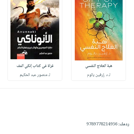
هبة العلاج النفسي
قراة في كتاب إنكي المف
لـ د .إرفين يالوم
لـ منصور عبد الحكيم
ردمك:
9789778214956