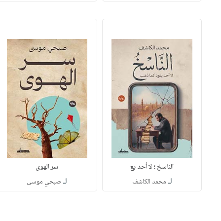
الناسخ ؛ لا أحد يع
سر الهوى
لـ
لـ
محمد الكاشف
صبحي موسى