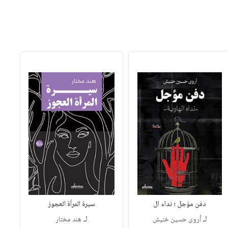
دفن مؤجل ؛ نداء ال
سيرة المرأة العجوز
لـ
لـ
أروى حسين خنيش
هند مختار