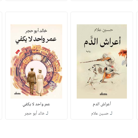
أعراش الدم
عمر واحد لا يكفي
لـ
لـ
حسين علام
خالد أبو حجر