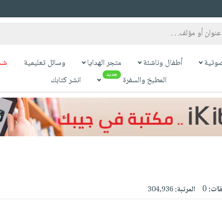
وتية
أطفال وناشئة
متجر الهدايا
وسائل تعليمية
شح
جديد
المطبخ والسفرة
انشر كتابك
قات:
0
المرتبة:
304,936