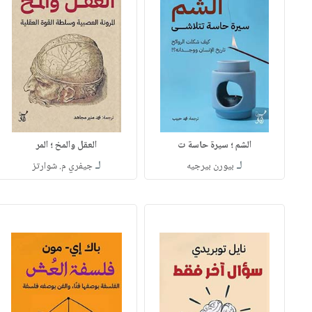
الشم ؛ سيرة حاسة ت
العقل والمخ ؛ المر
لـ
لـ
بيورن بيرجيه
جيفري م. شوارتز