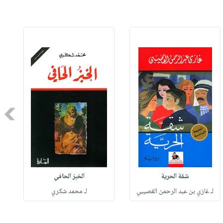
Next
شقة الحرية
الخبز الحافي
لـ غازي بن عبد الرحمن القصيبي
لـ محمد شكري
ل