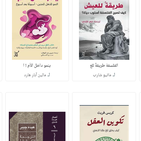
الفلسفة طريقةً للع
ينمو داخل الأم ! ا
لـ
لـ
ماثيو شارب
مالين آبار هارد