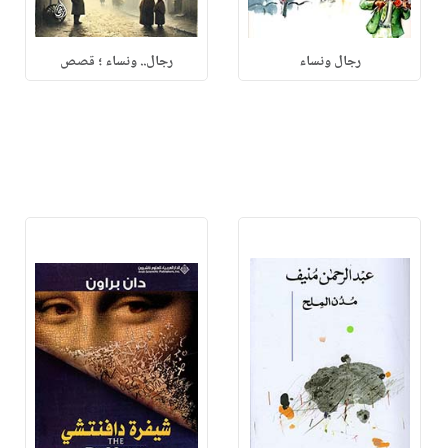
رجال ونساء
رجال.. ونساء ؛ قصص