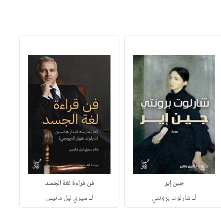
جين إير
فن قراءة لغة الجسد
لـ
لـ
شارلوت برونتي
سيري ليل مانيس