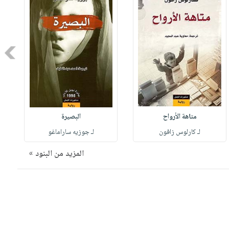
Next
متاهة الأرواح
البصيرة
لـ كارلوس زافون
لـ جوزيه ساراماغو
المزيد من البنود »