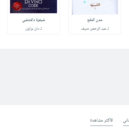
مدن الملح
شيفرة دافنتشي
لـ عبد الرحمن منيف
لـ دان براون
ني
الأكثر مشاهدة