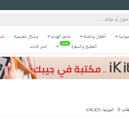
وتية
أطفال وناشئة
متجر الهدايا
وسائل تعليمية
شح
جديد
المطبخ والسفرة
انشر كتابك
قات:
0
المرتبة:
158,425