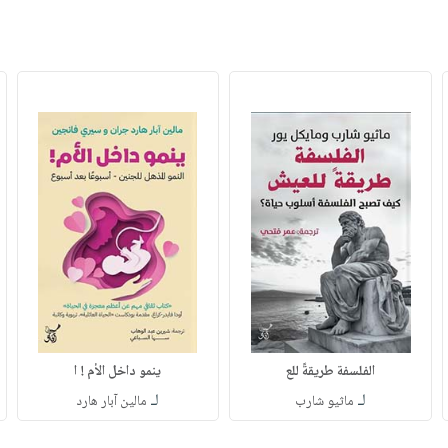
الفلسفة طريقةً للع
ينمو داخل الأم ! ا
لـ
لـ
ماثيو شارب
مالين آبار هارد