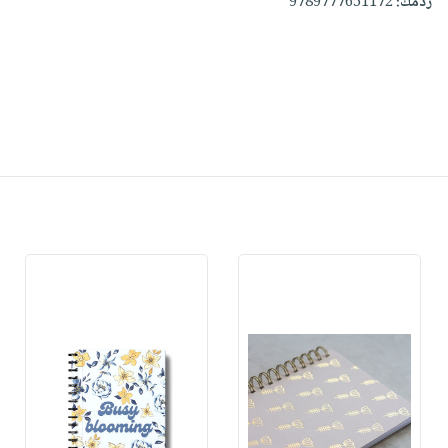
ردمك:
9789777651172