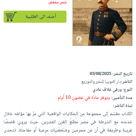
إختياراتنا
تعليمية
شحن مخفض
أسئلة
إختياراتنا
المواضيع
iKitab
يتكرر
كتب
أضف الى الطلبية
بلا
الأكثر
طرحها
أكاديمية
الصحة
حدود
مبيعاً
تحميل
والعناية
صندوق
أسئلة
إختياراتنا
masmu3
الشخصية
القراءة
يتكرر
وسائل
على
جديد
English
طرحها
تعليمية
Android
books
الكل
تحميل
صندوق
تحميل
iKitab
أجهزة
القراءة
المطبخ
masmu3
تاريخ النشر:
03/08/2025
على
العناية
والسفرة
على
جوائز
الناشر:
دار كتوبيا للنشر والتوزيع
Android
جديد
الشخصية
Apple
النوع:
ورقي غلاف عادي
تحميل
العناية
يتوفر عادة في غضون 10 أيام
مدة التأمين:
الكل
iKitab
وتصفيف
نبذة الناشر:
أواني
متجر
على
الشعر
الكتاب مقسّم إلى مجموعة من الحكايات الواقعية التي مرّ بها مؤلفه خلال
الطهي
الهدايا
Apple
العناية
خدمته مع الشرطة في مصر مطلع القرن العشرين، حيث يروي: قصصًا
أدوات
بالجسم
غريبة وطريفة في آن عن مجرمين وشخصيات مرعبة أو مفاجئة، تتحدى
أقسام
الخبز