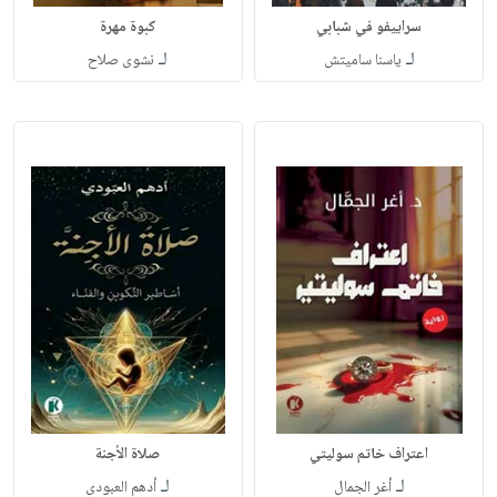
سراييفو في شبابي
كبوة مهرة
لـ
لـ
ياسنا ساميتش
نشوى صلاح
اعتراف خاتم سوليتي
صلاة الأجنة
لـ
لـ
أغر الجمال
أدهم العبودي