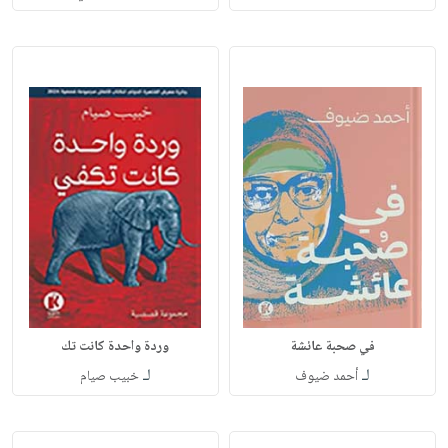
في صحبة عائشة
وردة واحدة كانت تك
لـ
لـ
أحمد ضيوف
خبيب صيام