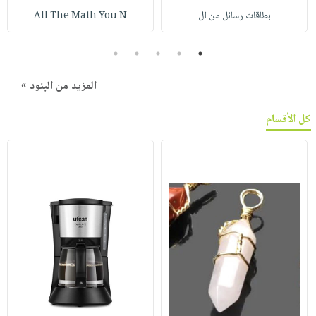
بطاقات رسائل من ال
All The Math You N
5
4
3
2
1
المزيد من البنود »
كل الأقسام