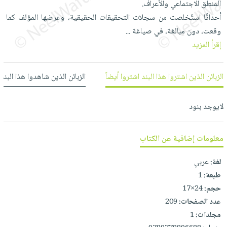
المنطق الاجتماعي والأعراف.
العناية
الأكثر
شحن
أدوات
أحداثًا استُخلصت من سجلات التحقيقات الحقيقية، وعرضها المؤلف كما
بالأسنان
مبيعاً
مجاني
المائدة
وقعت، دون مبالغة، في صياغة
...
الحمية
العودة
بنود
الأوعية
إقرأ المزيد
والتغذية
للمدارس
مختارة
والتخزين
اشتراكات
اكسسوارات
أدوات
الزبائن الذين اشتروا هذا البند اشتروا أيضاً
الزبائن الذين شاهدوا هذا البند
كتب
كل
بحث
المطبخ
الاشتراكات
اكسسوارات
متقدم
لايوجد بنود
منزلية
صندوق
القراءة
اكسسوارات
iKitab
معلومات إضافية عن الكتاب
ملابس
نيل
بلا
مطرزات
وفرات
لغة:
عربي
حدود
حقائب
طبعة:
1
عن
حسابك
حلي
حجم:
24×17
الشركة
عدد الصفحات:
209
عناية
لائحة
سياسة
مجلدات:
1
بالذات
الأمنيات
الشركة