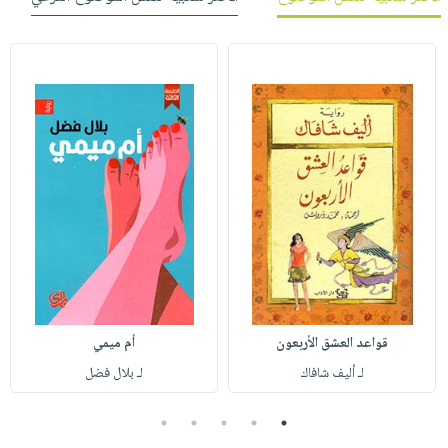
قواعد العشق الأربعون
أم ميمي
لـ أليف شافاك
لـ بلال فضل
5
4
3
2
1