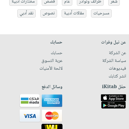
شعر
طرائف ونوادر
عام
قصص
مختارات أدبية
مسرحيات
مقالات أدبية
نصوص
نقد أدبي
عن نيل وفرات
حسابك
عن الشركة
حسابك
سياسة الشركة
عربة التسوق
فيديوهات
لائحة الأمنيات
انشر كتابك
حمّل iKitab
وسائل الدفع