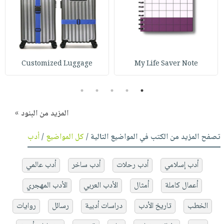
Customized Luggage
My Life Saver Note
5
4
3
2
1
المزيد من البنود »
تصفح المزيد من الكتب في المواضيع التالية /
كل المواضيع
/
أدب
أدب إسلامي
أدب رحلات
أدب ساخر
أدب عالمي
أعمال كاملة
أمثال
الأدب العربي
الأدب المهجري
الخطب
تاريخ الأدب
دراسات أدبية
رسائل
روايات