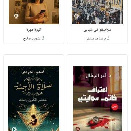
سراييفو في شبابي
كبوة مهرة
لـ
لـ
ياسنا ساميتش
نشوى صلاح