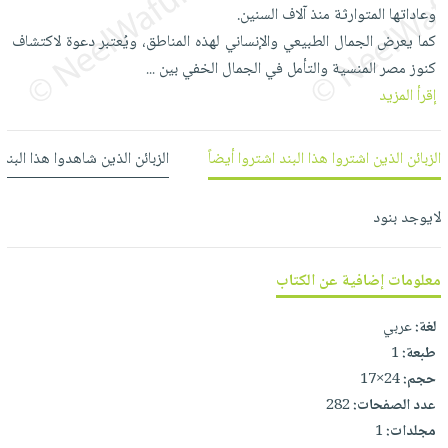
العناية
الأكثر
وعاداتها المتوارثة منذ آلاف السنين.
شحن
أدوات
بالأسنان
مبيعاً
كما يعرض الجمال الطبيعي والإنساني لهذه المناطق، ويُعتبر دعوة لاكتشاف
مجاني
المائدة
كنوز مصر المنسية والتأمل في الجمال الخفي بين
الحمية
...
العودة
بنود
الأوعية
إقرأ المزيد
والتغذية
للمدارس
مختارة
والتخزين
اشتراكات
اكسسوارات
أدوات
كتب
كل
الزبائن الذين اشتروا هذا البند اشتروا أيضاً
الزبائن الذين شاهدوا هذا البند
بحث
المطبخ
الاشتراكات
اكسسوارات
متقدم
منزلية
صندوق
لايوجد بنود
القراءة
اكسسوارات
iKitab
ملابس
معلومات إضافية عن الكتاب
نيل
بلا
مطرزات
وفرات
حدود
لغة:
عربي
حقائب
عن
طبعة:
1
حسابك
حلي
الشركة
حجم:
24×17
عناية
لائحة
عدد الصفحات:
282
سياسة
بالذات
الأمنيات
مجلدات:
1
الشركة