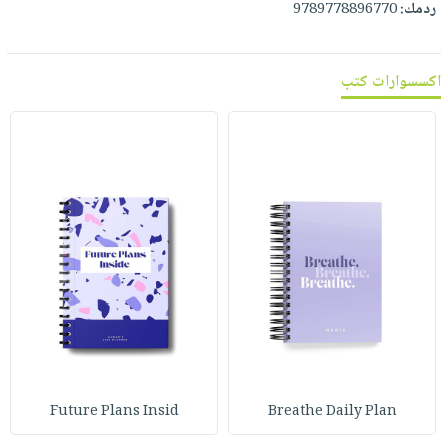
صابون
ردمك:
9789778896770
فيديوهات
عربة
أطفال
أسئلة
التسوق
مناسبات
يتكرر
اكسسوارات كتب
طرحها
نشرة
الإصدارات
خدمات
نيل
وفرات
انشر
كتابك
تواصل
معنا
Future Plans Insid
Breathe Daily Plan