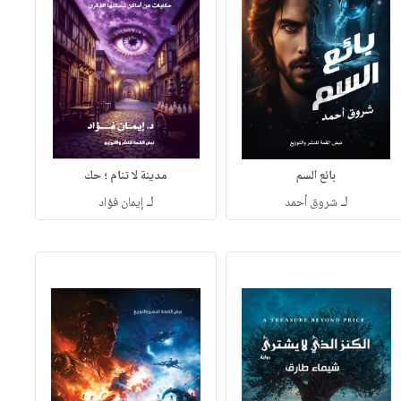
بائع السم
مدينة لا تنام ؛ حك
لـ
لـ
شروق أحمد
إيمان فؤاد