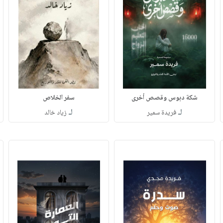
شكة دبوس وقصص أخرى
سفر الخلاص
لـ
لـ
فريدة سمير
زياد خالد