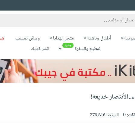
وتية
أطفال وناشئة
متجر الهدايا
وسائل تعليمية
شح
جديد
المطبخ والسفرة
انشر كتابك
ء..الأنتصار خديعة!
قات:
0
المرتبة:
276,816