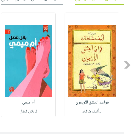
Previous
قواعد العشق الأربعون
أم ميمي
لـ أليف شافاك
لـ بلال فضل