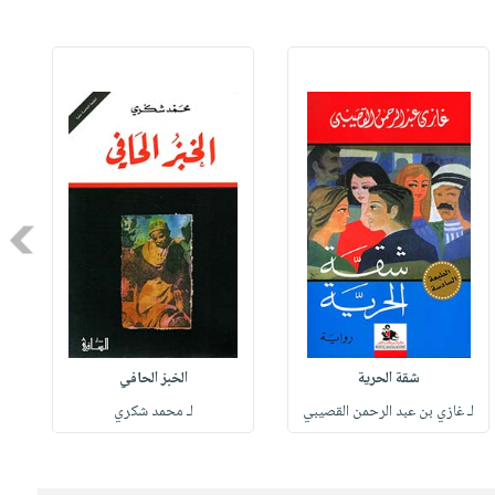
Next
شقة الحرية
الخبز الحافي
لـ غازي بن عبد الرحمن القصيبي
لـ محمد شكري
ل