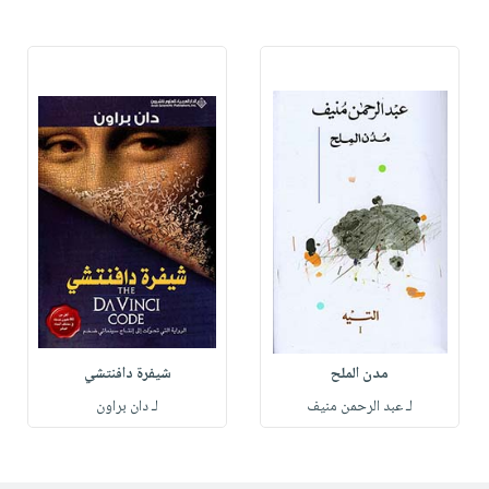
مدن الملح
شيفرة دافنتشي
لـ عبد الرحمن منيف
لـ دان براون