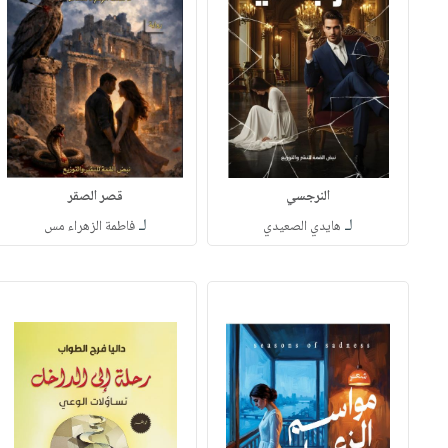
النرجسي
قصر الصقر
لـ
لـ
هايدي الصعيدي
فاطمة الزهراء مس