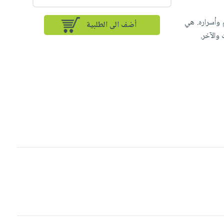
وأسراره. هي
أضف الى الطلبية
 والآخر.