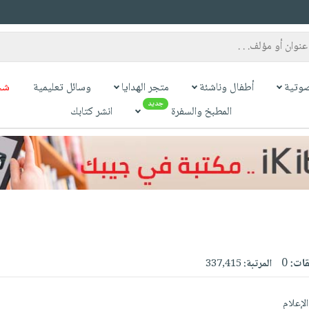
وتية
أطفال وناشئة
متجر الهدايا
وسائل تعليمية
شح
جديد
المطبخ والسفرة
انشر كتابك
قات:
0
المرتبة:
337,415
إعلام