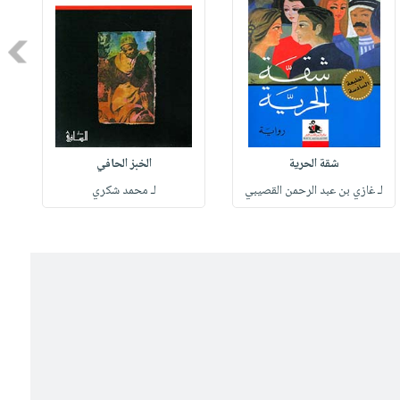
Next
شقة الحرية
الخبز الحافي
لـ غازي بن عبد الرحمن القصيبي
لـ محمد شكري
ل