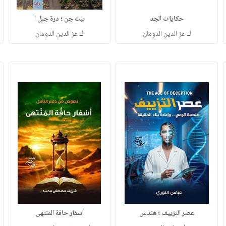
حكايات الجد
بيت جن ؛ درة جبل ا
لـ
لـ
عز الدين الدومان
عز الدين الدومان
عصر التزييف ؛ هندس
أسفار حافة المنتهى