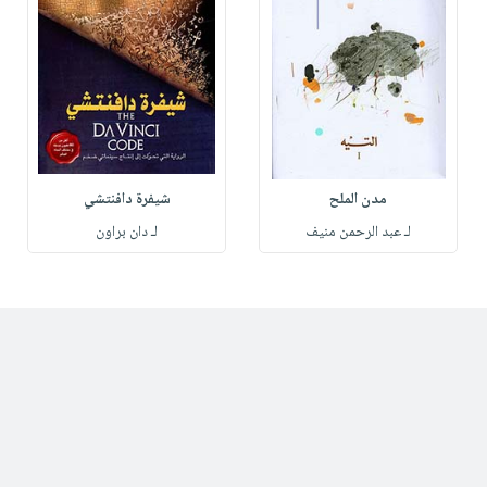
مدن الملح
شيفرة دافنتشي
لـ عبد الرحمن منيف
لـ دان براون