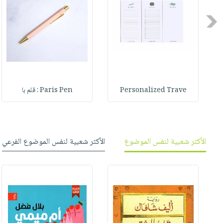
صابون
فيديوهات
عربة
أطفال
Previous
أسئلة
التسوق
مناسبات
يتكرر
طرحها
نشرة
الإصدارات
خدمات
نيل
Personalized Trave
Paris Pen : قلم با
وفرات
انشر
كتابك
تواصل
الأكثر شعبية لنفس الموضوع
الأكثر شعبية لنفس الموضوع الفرعي
معنا