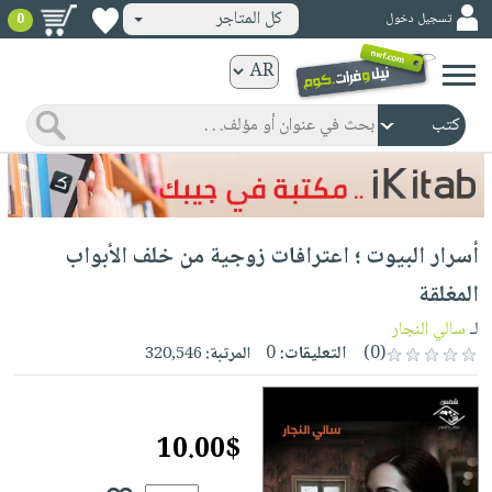
كل المتاجر
تسجيل دخول
0
كتب
ورقية
المواضيع
صدر
كتب
حديثاً
الكترونية
الأكثر
الصفحة
أسرار البيوت ؛ اعترافات زوجية من خلف الأبواب
مبيعاً
الرئيسية
كتب
جوائز
المغلقة
صدر
صوتية
شحن
لـ
سالي النجار
حديثاً
الصفحة
مخفض
(0)
التعليقات:
0
المرتبة:
320,546
الأكثر
الرئيسية
عروض
أطفال
مبيعاً
masmu3
خاصة
وناشئة
كتب
10.00$
بلا
صفحات
مجانية
الصفحة
وسائل
حدود
مشوقة
الرئيسية