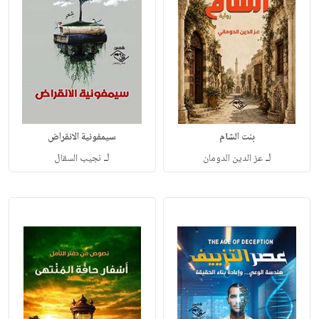
بنت الشام
سيمفونية الانقراض
لـ
لـ
عز الدين الدومان
نجيب السقال