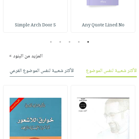
صابون
فيديوهات
عربة
أطفال
أسئلة
التسوق
مناسبات
يتكرر
Simple Arch Door S
Any Quote Lined No
طرحها
نشرة
الإصدارات
خدمات
5
4
3
2
1
نيل
المزيد من البنود »
وفرات
انشر
الأكثر شعبية لنفس الموضوع
الأكثر شعبية لنفس الموضوع الفرعي
كتابك
تواصل
معنا