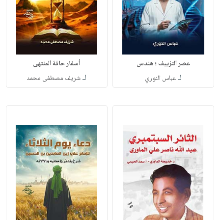
عصر التزييف ؛ هندس
أسفار حافة المنتهى
لـ
لـ
عباس النوري
شريف مصطفى محمد