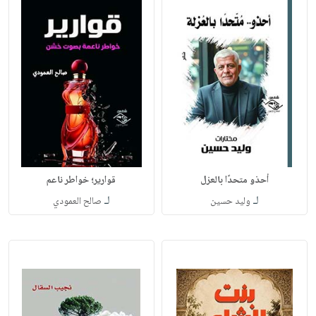
أحذو متحدًا بالعزل
قوارير؛ خواطر ناعم
لـ
لـ
وليد حسين
صالح العمودي