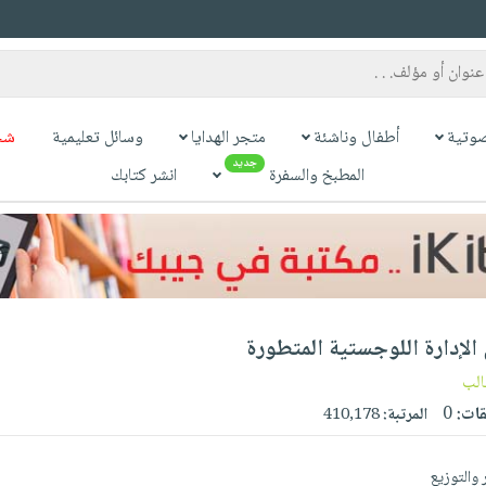
وتية
أطفال وناشئة
متجر الهدايا
وسائل تعليمية
شح
جديد
المطبخ والسفرة
انشر كتابك
الإدارة اللوجستية المتطورة
الب
قات:
0
المرتبة:
410,178
ر والتوزيع