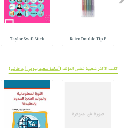
صابون
فيديوهات
عربة
أطفال
أسئلة
التسوق
مناسبات
يتكرر
طرحها
نشرة
الإصدارات
خدمات
Taylor Swift Stick
Retro Double Tip P
نيل
وفرات
انشر
الكتب الأكثر شعبية لنفس المؤلف (
أسامة سعيد بيومي أبو طالب
)
كتابك
تواصل
معنا