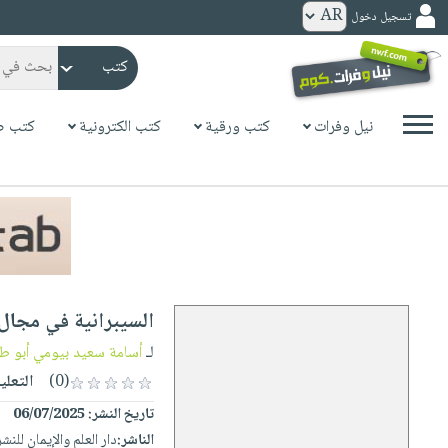
تسجيل دخول
كتب
ورقية
المواضيع
نيل وفرات
كتب ورقية
كتب الكترونية
كتب ص
صدر
كتب
حديثاً
الكترونية
الأكثر
الصفحة
مبيعاً
الرئيسية
كتب
جوائز
صدر
صوتية
شحن
حديثاً
الصفحة
السيبرانية في مجال 
مخفض
الأكثر
الرئيسية
عروض
أطفال
لـ
أسامة سعيد بيومي أبو ط
مبيعاً
masmu3
خاصة
وناشئة
(0)
التعلي
كتب
بلا
صفحات
تاريخ النشر:
06/07/2025
مجانية
الصفحة
وسائل
حدود
مشوقة
الناشر:
دار العلم والإيمان للنش
الرئيسية