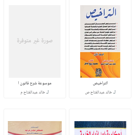
التراخيص
موسوعة شرح قانون ا
لـ
لـ
خالد عبدالفتاح ص
خالد عبدالفتاح م