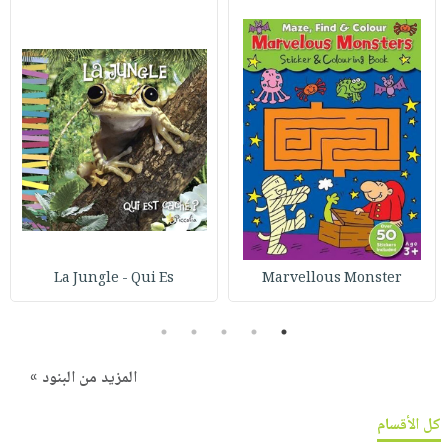
La Jungle - Qui Es
Marvellous Monster
5
4
3
2
1
المزيد من البنود »
كل الأقسام