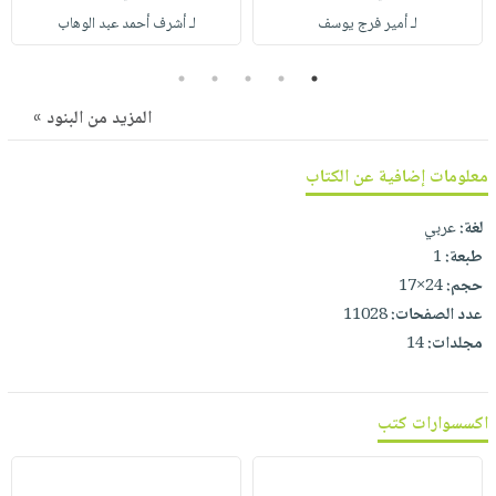
صابون
فيديوهات
لـ أمير فرج يوسف
لـ أشرف أحمد عبد الوهاب
عربة
أطفال
أسئلة
التسوق
5
4
3
2
1
مناسبات
يتكرر
طرحها
نشرة
المزيد من البنود »
الإصدارات
خدمات
نيل
معلومات إضافية عن الكتاب
وفرات
لغة:
عربي
انشر
طبعة:
1
كتابك
حجم:
24×17
تواصل
عدد الصفحات:
11028
معنا
مجلدات:
14
اكسسوارات كتب