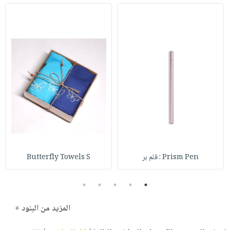
Prism Pen : قلم بر
Butterfly Towels S
5
4
3
2
1
المزيد من البنود »