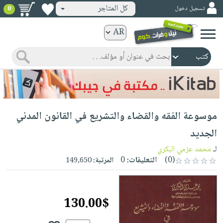
كل المتاجر
تسجيل دخول
0
كتب
ورقية
المواضيع
صدر
كتب
حديثاً
الكترونية
الأكثر
الصفحة
موسوعة الفقه والقضاء والتشريع في القانون المدني
مبيعاً
الرئيسية
كتب
جوائز
الجديد
صدر
صوتية
شحن
لـ
محمد عزمي البكري
حديثاً
الصفحة
مخفض
(0)
التعليقات:
0
المرتبة:
149,650
الأكثر
الرئيسية
عروض
أطفال
مبيعاً
masmu3
خاصة
وناشئة
كتب
130.00$
بلا
صفحات
مجانية
الصفحة
وسائل
حدود
مشوقة
الرئيسية