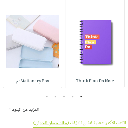
صابون
فيديوهات
عربة
أطفال
أسئلة
التسوق
مناسبات
يتكرر
طرحها
نشرة
الإصدارات
خدمات
نيل
وفرات
انشر
كتابك
تواصل
Think Plan Do Note
Stationary Box : م
معنا
5
4
3
2
1
المزيد من البنود »
الكتب الأكثر شعبية لنفس المؤلف (
خالد حسان الخولي
)