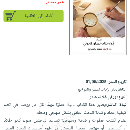
إختياراتنا
تعليمية
شحن مخفض
أسئلة
إختياراتنا
المواضيع
iKitab
يتكرر
كتب
أضف الى الطلبية
بلا
الأكثر
طرحها
أكاديمية
الصحة
حدود
مبيعاً
تحميل
والعناية
صندوق
أسئلة
وسائل
masmu3
الشخصية
القراءة
يتكرر
تعليمية
على
جديد
English
طرحها
صندوق
Android
books
الكل
تحميل
القراءة
تحميل
iKitab
أجهزة
جوائز
المطبخ
masmu3
على
العناية
والسفرة
على
Android
تاريخ النشر:
01/06/2025
جديد
الشخصية
Apple
الناشر:
دار الزيات للنشر والتوزيع
تحميل
العناية
الكل
النوع:
ورقي غلاف عادي
iKitab
وتصفيف
أواني
نبذة الناشر:
يعتبر هذا الكتاب دليلًا عمليًا مهمًا لكل من يرغب في تعلم
متجر
على
الشعر
الطهي
كيفية إعداد وكتابة البحث العلمي بشكل منهجي ومنظم.
الهدايا
Apple
العناية
يقدم الكتاب خطوات واضحة ومنهجية تساعد الباحثين، سواء كانوا طلابًا
أدوات
بالجسم
أقسام
أو أكاديميين أو مهتمين بمجال البحث، على فهم أساسيات البحث العلمي
الخبز