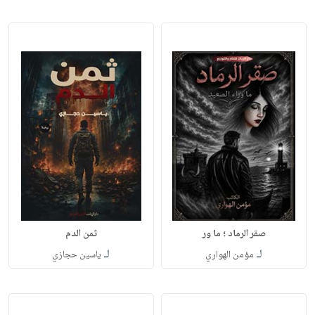
صقر الرماد ؛ ما ور
ثمن الدم
لـ
لـ
مؤمن الهواري
ياسين حجازي