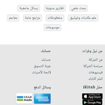
بحث علمي
تقارير سنوية
رسائل جامعية
علم مكتبات وتوثيق
مخطوطات
مراجع عامة
معاجم
موسوعات
عن نيل وفرات
حسابك
عن الشركة
حسابك
سياسة الشركة
عربة التسوق
فيديوهات
لائحة الأمنيات
انشر كتابك
حمّل iKitab
وسائل الدفع