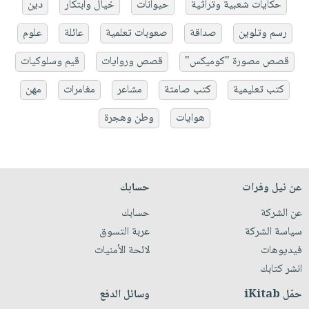
حكايات شعبية وتراثية
حيوانات
خيال وابتكار
دين
رسم وتلوين
صداقة
صعوبات تعلمية
عائلة
علوم
قصص مصورة "كوميكس"
قصص وروايات
قيم وسلوكيات
كتب تعليمية
كتب صامتة
مشاعر
مغامرات
مهن
هوايات
وطن وهجرة
عن نيل وفرات
حسابك
عن الشركة
حسابك
سياسة الشركة
عربة التسوق
فيديوهات
لائحة الأمنيات
انشر كتابك
حمّل iKitab
وسائل الدفع