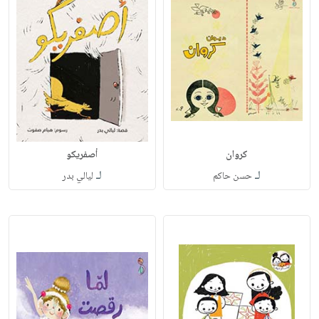
كروان
أصفريكو
لـ
لـ
حسن حاكم
ليالي بدر