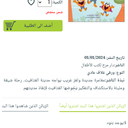
إختياراتنا
تعليمية
الكمية:
أسئلة
إختياراتنا
المواضيع
iKitab
يتكرر
شحن مخفض
كتب
بلا
الأكثر
طرحها
أكاديمية
الصحة
حدود
مبيعاً
أضف الى الطلبية
تحميل
والعناية
صندوق
أسئلة
إختياراتنا
masmu3
الشخصية
القراءة
يتكرر
وسائل
على
جديد
English
طرحها
تعليمية
Android
books
الكل
تحميل
تاريخ النشر:
01/01/2024
صندوق
تحميل
iKitab
الناشر:
دار مرح لكتب الأطفال
أجهزة
القراءة
المطبخ
masmu3
النوع:
ورقي غلاف عادي
على
العناية
والسفرة
على
جوائز
نبذة الناشر:
مغامرة جديدة ولغز غريب يواجه مدينة الفتافيت، رحلة شيقة
Android
جديد
الشخصية
Apple
ومليئة بالاستكشاف والتفكير يخوضها الفتافيت لإنقاذ مدينتهم.
تحميل
العناية
الكل
iKitab
وتصفيف
أواني
متجر
على
الشعر
الزبائن الذين اشتروا هذا البند اشتروا أيضاً
الزبائن الذين شاهدوا هذا البند
الطهي
الهدايا
Apple
العناية
أدوات
بالجسم
أقسام
لايوجد بنود
الخبز