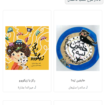
خايفين ليه؟
ركز يا زيكووو
لـ
لـ
ساندرا سليمان
ميراندا بشارة