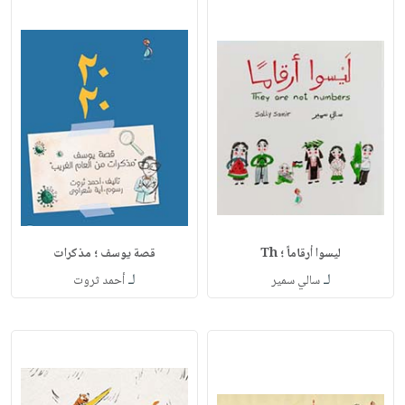
ليسوا أرقاماً ؛ Th
قصة يوسف ؛ مذكرات
لـ
لـ
سالي سمير
أحمد ثروت