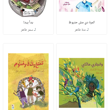
المرة دي مش حتبوظ
يداً بيد!
لـ
لـ
منة طاهر
سمر طاهر