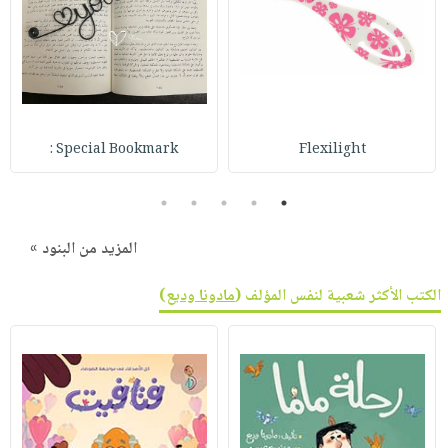
صابون
فيديوهات
عربة
أطفال
أسئلة
التسوق
مناسبات
يتكرر
طرحها
نشرة
الإصدارات
خدمات
Special Bookmark :
Flexilight
نيل
وفرات
5
4
3
2
1
انشر
كتابك
المزيد من البنود »
تواصل
الكتب الأكثر شعبية لنفس المؤلف (
مادونا وديع
)
معنا