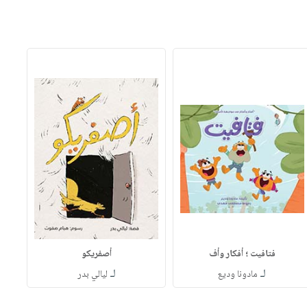
فتافيت ؛ أفكار وأف
أصفريكو
لـ
لـ
مادونا وديع
ليالي بدر