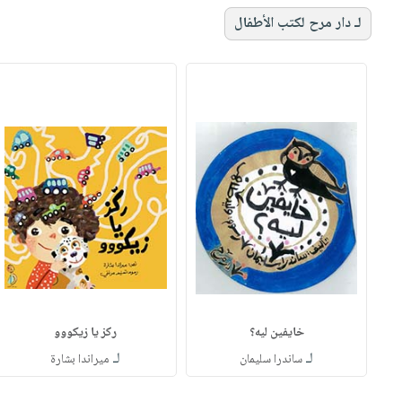
لـ دار مرح لكتب الأطفال
خايفين ليه؟
ركز يا زيكووو
لـ
لـ
ساندرا سليمان
ميراندا بشارة