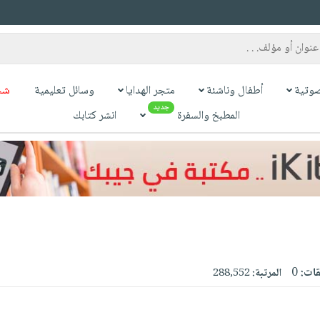
وتية
أطفال وناشئة
متجر الهدايا
وسائل تعليمية
شح
جديد
المطبخ والسفرة
انشر كتابك
قات:
0
المرتبة:
288,552