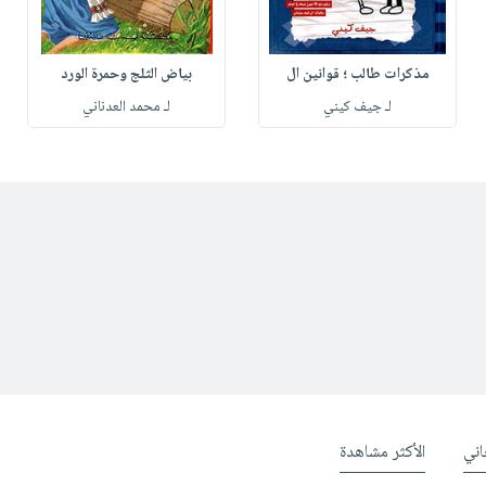
مذكرات طالب ؛ قوانين ال
بياض الثلج وحمرة الورد
لـ جيف كيني
لـ محمد العدناني
ني
الأكثر مشاهدة