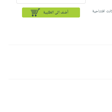
ات والصبيان كانت مجلة اسبوعية صدرت في مصر في بداية عام ١٩٦٤، كانت افتتاحية
أضف الى الطلبية