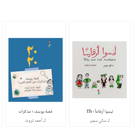
ليسوا أرقاماً ؛ Th
قصة يوسف ؛ مذكرات
لـ
لـ
سالي سمير
أحمد ثروت