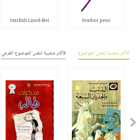
صابون
فيديوهات
عربة
أطفال
أسئلة
التسوق
Starfish Lined Not
Feather pens
مناسبات
يتكرر
طرحها
نشرة
الإصدارات
خدمات
نيل
الأكثر شعبية لنفس الموضوع
الأكثر شعبية لنفس الموضوع الفرعي
وفرات
انشر
كتابك
تواصل
معنا
Previous