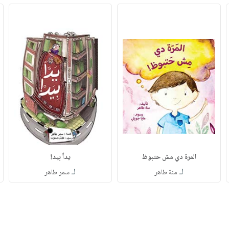
المرة دي مش حتبوظ
يداً بيد!
لـ
لـ
منة طاهر
سمر طاهر