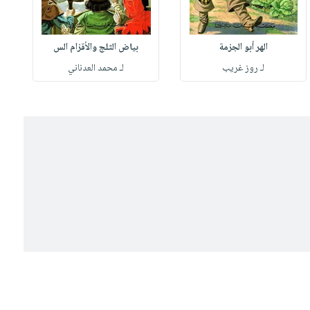
الهر أبو الجزمة
بياض الثلج والأقزام الس
لـ روز غريب
لـ محمد العدناني