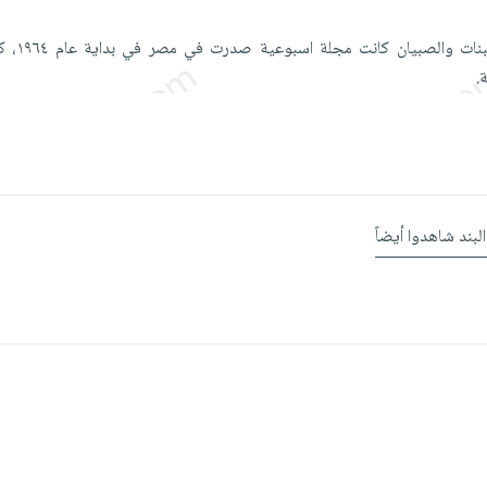
كروان مجلة البن
.
البند شاهدوا أيضاً