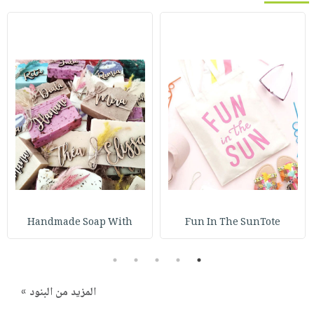
Handmade Soap With
Fun In The SunTote
5
4
3
2
1
المزيد من البنود »