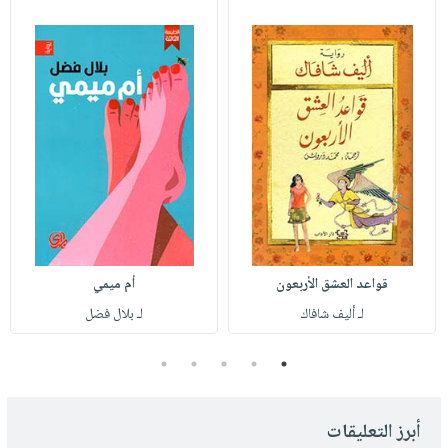
قواعد العشق الأربعون
أم ميمي
لـ أليف شافاك
لـ بلال فضل
5
4
3
2
1
أبرز التعليقات