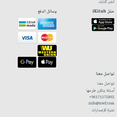
انشر كتابك
حمّل iKitab
وسائل الدفع
تواصل معنا
تواصل معنا
أسئلة يتكرر طرحها
+96171172802
info@nwf.com
نشرة الإصدارات