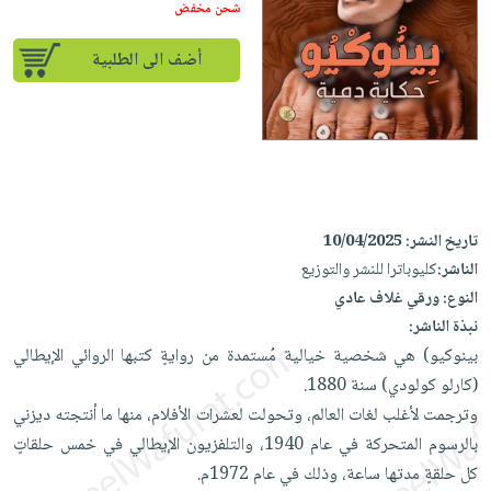
إختياراتنا
تعليمية
شحن مخفض
أسئلة
إختياراتنا
المواضيع
iKitab
يتكرر
كتب
أضف الى الطلبية
بلا
الأكثر
طرحها
أكاديمية
الصحة
حدود
مبيعاً
تحميل
والعناية
صندوق
أسئلة
إختياراتنا
masmu3
الشخصية
القراءة
يتكرر
وسائل
على
جديد
English
طرحها
تعليمية
Android
books
الكل
تحميل
صندوق
تحميل
تاريخ النشر:
10/04/2025
iKitab
أجهزة
القراءة
المطبخ
masmu3
الناشر:
كليوباترا للنشر والتوزيع
على
العناية
والسفرة
على
جوائز
النوع:
ورقي غلاف عادي
Android
جديد
الشخصية
Apple
نبذة الناشر:
تحميل
العناية
بينوكيو)‏ هي شخصية خيالية مُستمدة من روايةٍ كتبها الروائي الإيطالي
الكل
iKitab
وتصفيف
(كارلو كولودي) سنة 1880.
أواني
متجر
على
الشعر
وترجمت لأغلب لغات العالم، وتحولت لعشرات الأفلام، منها ما أنتجته ديزني
الطهي
الهدايا
Apple
العناية
بالرسوم المتحركة في عام 1940، والتلفزيون الإيطالي في خمس حلقاتٍ
أدوات
بالجسم
أقسام
كل حلقةٍ مدتها ساعة، وذلك في عام 1972م.
الخبز