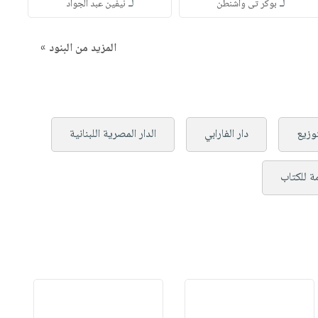
لـ
لـ
بوكر تى واشنطن
نيفين عبد الجواد
المزيد من البنود »
توزيع
دار الفارابي
الدار المصرية اللبنانية
مة للكتاب