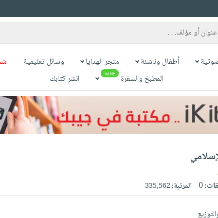
وتية
أطفال وناشئة
متجر الهدايا
وسائل تعليمية
شح
جديد
المطبخ والسفرة
انشر كتابك
إسلامي
قات:
0
المرتبة:
335,562
التوزيع