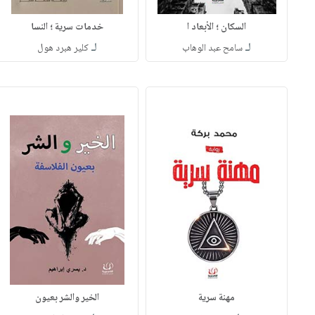
السكان ؛ الأبعاد ا
خدمات سرية ؛ النسا
لـ
لـ
سامح عبد الوهاب
كلير هبرد هول
مهنة سرية
الخير والشر بعيون