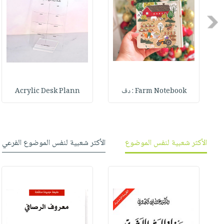
صابون
فيديوهات
عربة
أطفال
Previous
أسئلة
التسوق
مناسبات
يتكرر
طرحها
نشرة
الإصدارات
خدمات
نيل
Farm Notebook : دف
Acrylic Desk Plann
وفرات
انشر
كتابك
تواصل
الأكثر شعبية لنفس الموضوع
الأكثر شعبية لنفس الموضوع الفرعي
معنا