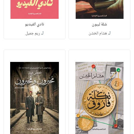
شلة ليبون
نادي الفيديو
لـ
لـ
هشام الخشن
ريم جميل