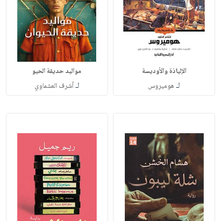
الإلياذة والأوديسة
مواليد حديقة الحيو
لـ
لـ
هوميروس
أشرف العشماوي