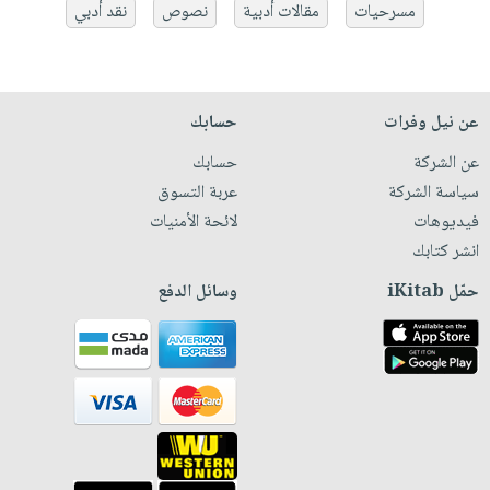
مسرحيات
مقالات أدبية
نصوص
نقد أدبي
عن نيل وفرات
حسابك
عن الشركة
حسابك
سياسة الشركة
عربة التسوق
فيديوهات
لائحة الأمنيات
انشر كتابك
حمّل iKitab
وسائل الدفع