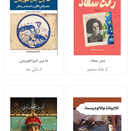
زمن سعاد
ما بين إمبراطوريتي
لـ
لـ
خالد منتصر
نللي حنا