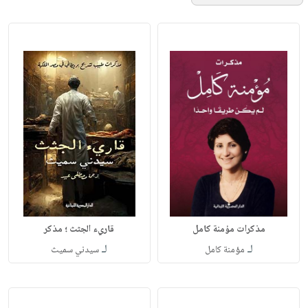
مذكرات مؤمنة كامل
قاريء الجثث ؛ مذكر
لـ
لـ
مؤمنة كامل
سيدني سميث