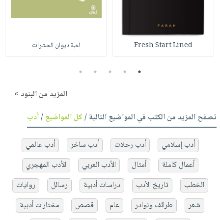
Fresh Start Lined
لعبة ديوان الحشرات
5
4
3
2
1
المزيد من البنود »
تصفح المزيد من الكتب في المواضيع التالية /
كل المواضيع
/
أدب
أدب إسلامي
أدب رحلات
أدب ساخر
أدب عالمي
أعمال كاملة
أمثال
الأدب العربي
الأدب المهجري
الخطب
تاريخ الأدب
دراسات أدبية
رسائل
روايات
شعر
طرائف ونوادر
عام
قصص
مختارات أدبية