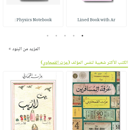
صابون
فيديوهات
عربة
أطفال
أسئلة
التسوق
مناسبات
Physics Notebook :
Lined Book with Ar
يتكرر
طرحها
نشرة
5
4
3
2
1
الإصدارات
خدمات
نيل
المزيد من البنود »
وفرات
الكتب الأكثر شعبية لنفس المؤلف (
عزت القمحاوي
)
انشر
كتابك
تواصل
معنا