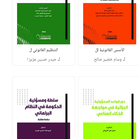
الأسس القانونية لل
التنظيم القانوني ل
لـ
لـ
وسام خضير صالح
حيدر حسين عزيز ا