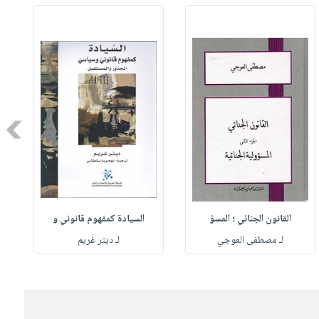
Next
القانون الجنائي ؛ المسؤ
السيادة كمفهوم قانوني و
لـ مصطفى العوجي
لـ ديتر غريم