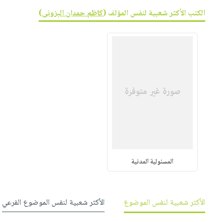
صابون
فيديوهات
الكتب الأكثر شعبية لنفس المؤلف (
كاظم حمدان البزونى
)
عربة
أطفال
أسئلة
التسوق
مناسبات
يتكرر
طرحها
نشرة
الإصدارات
خدمات
نيل
وفرات
انشر
كتابك
تواصل
معنا
المسئولية المدنية
الأكثر شعبية لنفس الموضوع
الأكثر شعبية لنفس الموضوع الفرعي