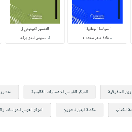
السياسة الجنائية ا
التفسير التوفيقي ل
لـ
لـ
غادة ماهر محمد م
ئاسؤس نامق براخا
زين الحقوقية
المركز القومي للإصدارات القانونية
منشورا
مة للكتاب
مكتبة لبنان ناشرون
المركز العربي للدراسات وا