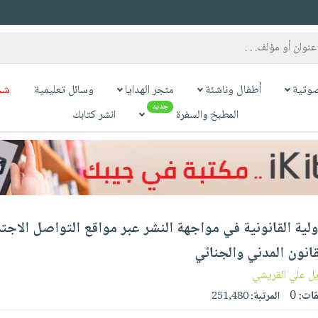
وتية
أطفال وناشئة
متجر الهدايا
وسائل تعليمية
شح
جديد
المطبخ والسفرة
انشر كتابك
لية القانونية في مواجهة النشر عبر مواقع التواصل الاجتم
انون المدني والجنائي
ل علي القريشي
قات:
0
المرتبة:
251,480