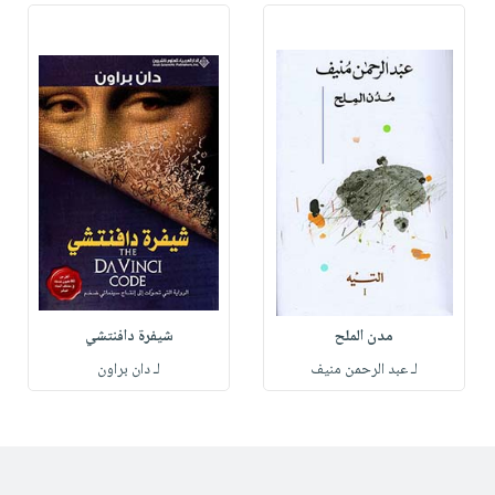
مدن الملح
شيفرة دافنتشي
لـ عبد الرحمن منيف
لـ دان براون