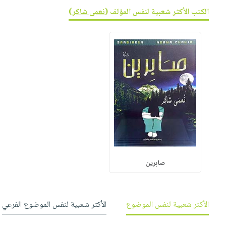
صابون
فيديوهات
الكتب الأكثر شعبية لنفس المؤلف (
نعمى شاكر
)
عربة
أطفال
أسئلة
التسوق
مناسبات
يتكرر
طرحها
نشرة
الإصدارات
خدمات
نيل
وفرات
انشر
كتابك
تواصل
معنا
صابرين
الأكثر شعبية لنفس الموضوع
الأكثر شعبية لنفس الموضوع الفرعي