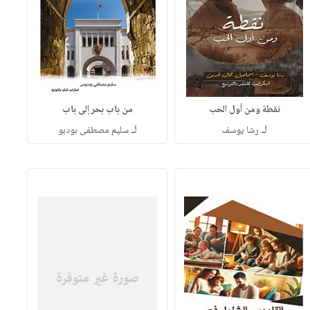
نقطة ومن أول الحب
من باب بحر إلى باب
لـ
لـ
رشا يوسف
سليم مصطفى بودبو