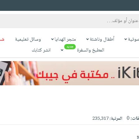
وتية
أطفال وناشئة
متجر الهدايا
وسائل تعليمية
شح
جديد
المطبخ والسفرة
انشر كتابك
قات:
0
المرتبة:
235,317
ع