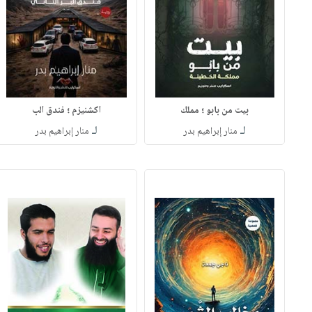
بيت من بابو ؛ مملك
اكشنيزم ؛ فندق الب
لـ
لـ
منار إبراهيم بدر
منار إبراهيم بدر