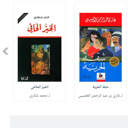
Next
شقة الحرية
الخبز الحافي
لـ غازي بن عبد الرحمن القصيبي
لـ محمد شكري
ل