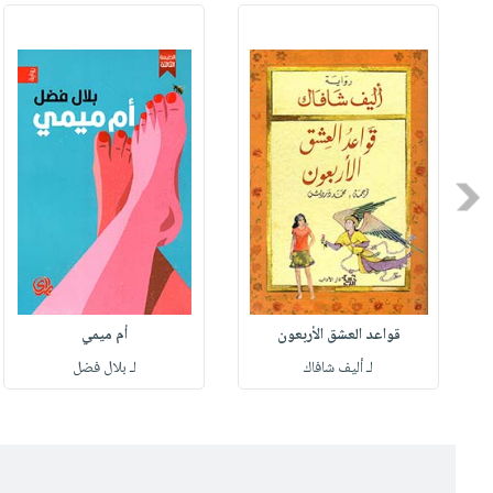
Previous
قواعد العشق الأربعون
أم ميمي
لـ أليف شافاك
لـ بلال فضل