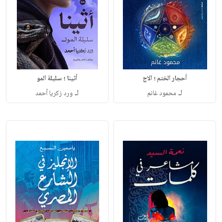
أحجار الختم ؛ الاج
أثينا ؛ سليلة المو
لـ
لـ
محمود غانم
ورد زكريا أحمد