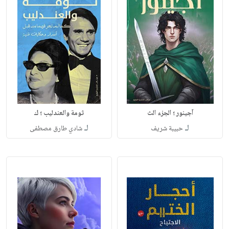
آجينور ؛ الجزء الث
ثومة والعندليب ؛ ك
لـ
لـ
حبيبة شريف
شادي طارق مصطفى