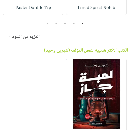
صابون
فيديوهات
Paster Double Tip
Lined Spiral Noteb
عربة
أطفال
أسئلة
التسوق
مناسبات
يتكرر
5
4
3
2
1
طرحها
نشرة
المزيد من البنود »
الإصدارات
خدمات
نيل
الكتب الأكثر شعبية لنفس المؤلف (
شيرين وحيد
)
وفرات
انشر
كتابك
تواصل
معنا